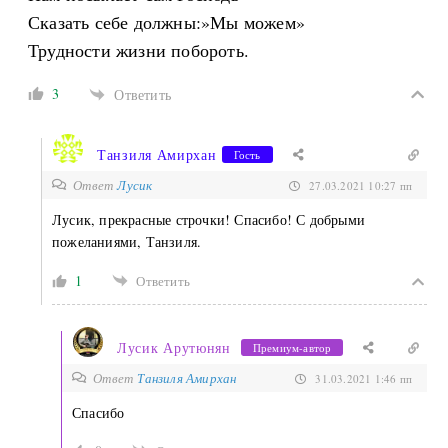
Сказать себе должны:»Мы можем»
Трудности жизни побороть.
3
Ответить
Танзиля Амирхан
Гость
Ответ
Лусик
27.03.2021 10:27 пп
Лусик, прекрасные строчки! Спасибо! С добрыми
пожеланиями, Танзиля.
1
Ответить
Лусик Арутюнян
Премиум-автор
Ответ
Танзиля Амирхан
31.03.2021 1:46 пп
Спасибо