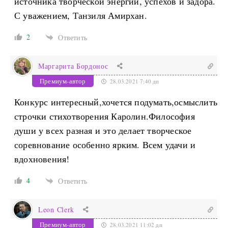
источника творческой энергии, успехов и задора.
С уважением, Танзиля Амирхан.
2
Ответить
Маргарита Бордонос
Премиум-автор
28.03.2021 7:40 дп
Конкурс интересный,хочется подумать,осмыслить
строчки стихотворения Каролин.Философия
души у всех разная и это делает творческое
соревнование особенно ярким. Всем удачи и
вдохновения!
4
Ответить
Leon Clerk
Премиум-автор
28.03.2021 11:02 дп