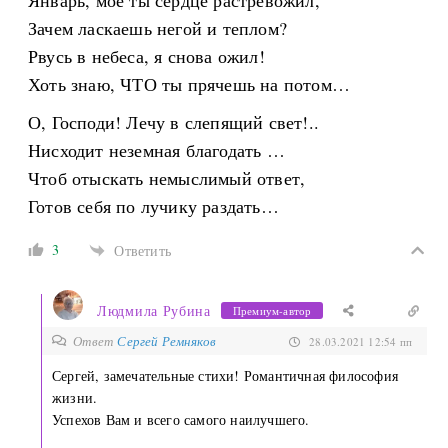
Январь, моё ты сердце растревожил,
Зачем ласкаешь негой и теплом?
Рвусь в небеса, я снова ожил!
Хоть знаю, ЧТО ты прячешь на потом…
О, Господи! Лечу в слепящий свет!..
Нисходит неземная благодать …
Чтоб отыскать немыслимый ответ,
Готов себя по лучику раздать…
3
Ответить
Людмила Рубина
Премиум-автор
Ответ
Сергей Ремняков
28.03.2021 12:54 пп
Сергей, замечательные стихи! Романтичная философия
жизни.
Успехов Вам и всего самого наилучшего.