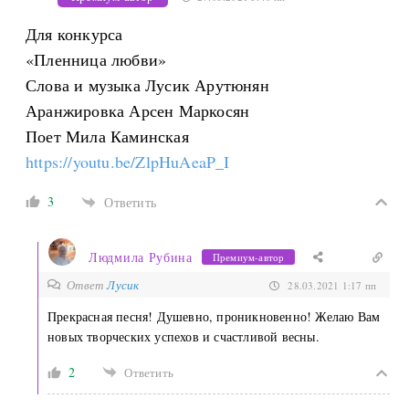
Для конкурса
«Пленница любви»
Слова и музыка Лусик Арутюнян
Аранжировка Арсен Маркосян
Поет Мила Каминская
https://youtu.be/ZlpHuAeaP_I
3
Ответить
Людмила Рубина
Премиум-автор
Ответ
Лусик
28.03.2021 1:17 пп
Прекрасная песня! Душевно, проникновенно! Желаю Вам
новых творческих успехов и счастливой весны.
2
Ответить