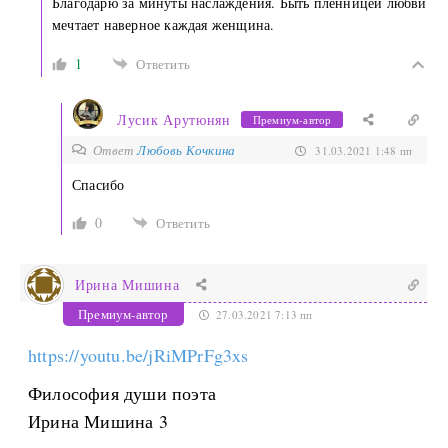
Благодарю за минуты наслаждения. Быть пленницей любви
мечтает наверное каждая женщина.
1
Ответить
Лусик Арутюнян
Премиум-автор
Ответ
Любовь Кочкина
31.03.2021 1:48 пп
Спасибо
0
Ответить
Ирина Мишина
Премиум-автор
27.03.2021 7:13 пп
https://youtu.be/jRiMPrFg3xs
Философия души поэта
Ирина Мишина 3