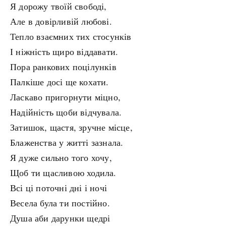
Я дорожу твоїй свободі,
Але в довірливій любові.
Тепло взаємних тих стосунків
І ніжність щиро віддавати.
Пора ранкових поцілунків
Палкіше досі ще кохати.
Ласкаво пригорнути міцно,
Надійність щоби відчувала.
Затишок, щастя, зручне місце,
Блаженства у житті зазнала.
Я дуже сильно того хочу,
Щоб ти щасливою ходила.
Всі ці поточні дні і ночі
Весела була ти постійно.
Душа аби дарунки щедрі