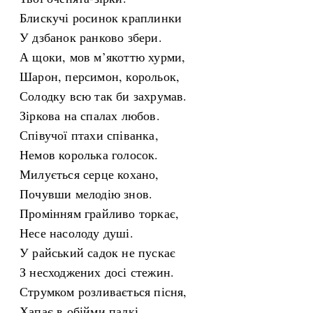
Блискучі росинок краплинки
У дзбанок ранково збери.
А щоки, мов м’якоттю хурми,
Шарон, персимон, корольок,
Солодку всю так би захрумав.
Зіркова на спалах любов.
Співучої птахи співанка,
Немов королька голосок.
Милується серце кохано,
Почувши мелодію знов.
Промінням грайливо торкає,
Несе насолоду душі.
У райський садок не пускає
З несходжених досі стежин.
Струмком розливається пісня,
Хапає в обійми палкі,