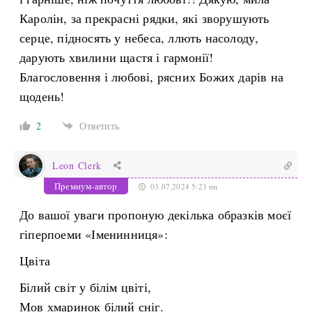
Каролін, за прекрасні рядки, які зворушують
серце, підносять у небеса, ллють насолоду,
дарують хвилини щастя і гармонії!
Благословення і любові, рясних Божих дарів на
щодень!
2
Ответить
Leon Clerk
Премиум-автор
03.07.2024 5:23 пп
До вашої уваги пропоную декілька образків моєї
гіперпоеми «Іменинниця»:
Цвіта
Білий світ у білім цвіті,
Мов хмаринок білий сніг.