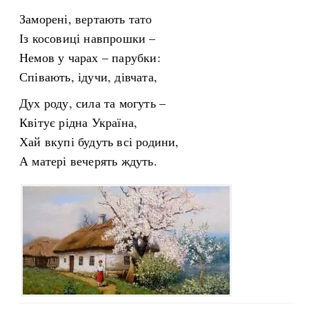
Заморені, вертають тато
Із косовиці навпрошки –
Немов у чарах – парубки:
Співають, ідучи, дівчата,
Дух роду, сила та могуть –
Квітує рідна Україна,
Хай вкупі будуть всі родини,
А матері вечерять ждуть.