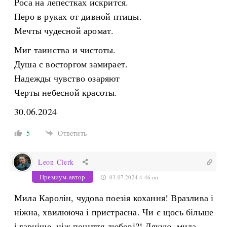
Роса на лепестках искрится.
Перо в руках от дивной птицы.
Мечты чудесной аромат.
Миг таинства и чистоты.
Душа с восторгом замирает.
Надежды чувство озаряют
Черты небесной красоты.
30.06.2024
5
Ответить
Leon Clerk
Премиум-автор
03.07.2024 4:46 пп
Мила Каролін, чудова поезія кохання! Вразлива і
ніжна, хвилююча і пристрасна. Чи є щось більше
і гарніше, ніж почуття любові?! Дякую, мила