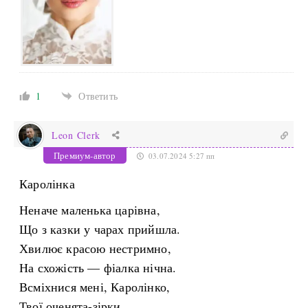
1
Ответить
Leon Clerk
Премиум-автор
03.07.2024 5:27 пп
Каролінка
Неначе маленька царівна,
Що з казки у чарах прийшла.
Хвилює красою нестримно,
На схожість — фіалка нічна.
Всміхнися мені, Каролінко,
Твої оченята-зірки.