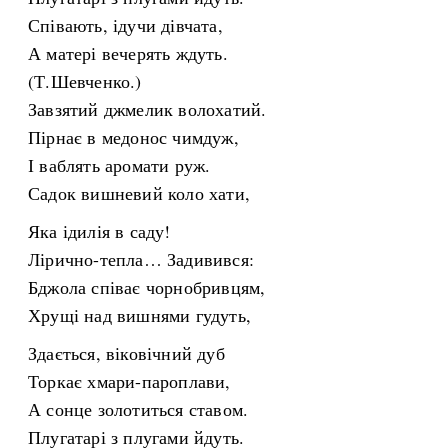
Співають, ідучи дівчата,
А матері вечерять ждуть.
(Т.Шевченко.)
Завзятий джмелик волохатий.
Пірнає в медонос чимдуж,
І ваблять аромати руж.
Садок вишневий коло хати,
Яка ідилія в саду!
Лірично-тепла… Задивився:
Бджола співає чорнобривцям,
Хрущі над вишнями гудуть,
Здається, віковічний дуб
Торкає хмари-пароплави,
А сонце золотиться ставом.
Плугатарі з плугами йдуть.