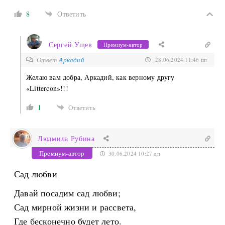
8
Ответить
Сергей Ущев
Премиум-автор
Ответ
Аркадий
28.06.2024 11:46 пп
Желаю вам добра, Аркадий, как верному другу
«Littercon»!!!
1
Ответить
Людмила Рубина
Премиум-автор
30.06.2024 10:27 дп
Сад любви
Давай посадим сад любви;
Сад мирной жизни и рассвета,
Где бесконечно будет лето.