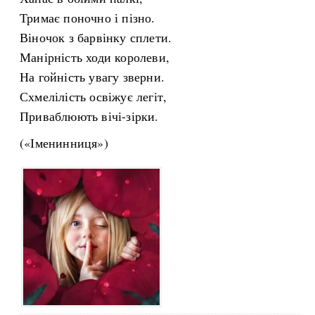
Тримає поночно і пізно.
Віночок з барвінку сплети.
Манірність ходи королеви,
На гойність увагу зверни.
Схмелілість освіжує легіт,
Приваблюють вічі-зірки.
(«Іменинниця»)