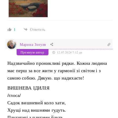
1
Ответить
Марина Зозуля
Премиум-автор
12.07.2024 7:12 дп
Надзвичайно проникливі рядки. Кожна людина
має перш за все жити у гармонії зі світом і з
самою собою. Дякую. що надихаєте!
ВИШНЕВА ІДИЛІЯ
/глоса/
Садок вишневий коло хати,
Хрущі над вишнями гудуть.
Плугатарі з плугами йдуть.