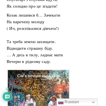
Як солодко про це згадати!
Козак лишився б… Зачекати
На наречену молоду
( Ич, розспівалися дівчата!)
Та треба землю захищати.
Відводити страшну біду.
… А десь в тилу, ладнає мати
Вечерю в рідному саду.
13
Russian