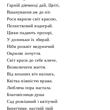
Гарній дівчинці дай, Цвіті,
Вшанування аж до ніг.
Роси вкрили світ красою,
Пелюстковий водограй.
Цівки падають прозорі,
У долоньки їх збирай.
Ніби розквіт медуничий
Окриляє почуття.
Світ краси до себе кличе,
Возвеличити життя.
Від коханих віч наснага,
Квітка ніжністю вража.
Любляча пора настала.
Благовісниця-душа
Сад розкішний і квітучий
Берегтиме, настрій твій