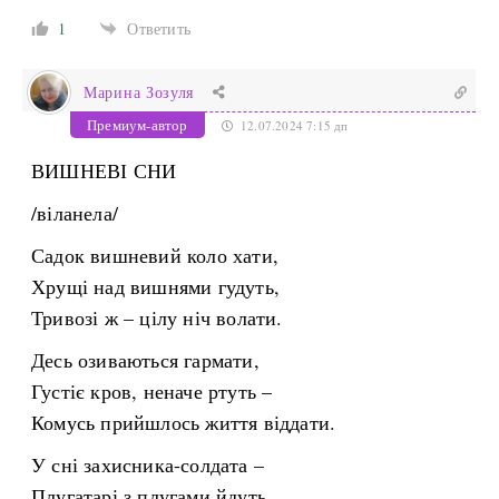
1
Ответить
Марина Зозуля
Премиум-автор
12.07.2024 7:15 дп
ВИШНЕВІ СНИ
/віланела/
Садок вишневий коло хати,
Хрущі над вишнями гудуть,
Тривозі ж – цілу ніч волати.
Десь озиваються гармати,
Густіє кров, неначе ртуть –
Комусь прийшлось життя віддати.
У сні захисника-солдата –
Плугатарі з плугами йдуть,