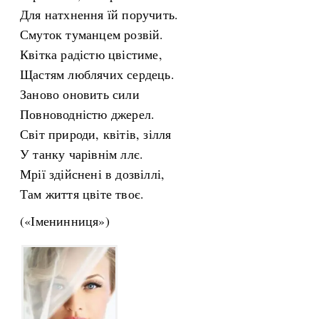
Для натхнення їй поручить.
Смуток туманцем розвій.
Квітка радістю цвістиме,
Щастям люблячих сердець.
Заново оновить сили
Повноводністю джерел.
Світ природи, квітів, зілля
У танку чарівнім ллє.
Мрії здійснені в дозвіллі,
Там життя цвіте твоє.
(«Іменинниця»)