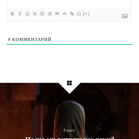
{}
[+]
0
КОММЕНТАРИЙ
Ранее
На що ми витрачаємо роки?