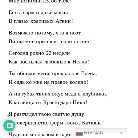
Мне вспомнится об Юле!
Есть шарм и даже магия
В глазах красивых Агнии!
Возможно потому, что я поэт
Виола мне приносит солнца свет!
Сегодня ровно 22 недели
Как воспылал любовью к Нелли!
Ты обними меня, прекрасная Елена,
И сядь ко мне на правое колено!
А на губах твоих вкус меда и клубники,
Красавица из Краснодара Ника!
Я разглядел твою святую душу
44
И совершенство форм твоих, Катюша!
Russian
Чудесным образом в один из дней, Людмила,