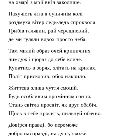
на хмарі з мрії вніч заколише.
Пахучість літа в суничнім колі
роздмуха вітер ледь-ледь спроквола.
Грибів галявин, рай черешневий,
де ми гуляли вдвох просто неба.
Там милий образ очей криничних
чимдуж і щораз до себе кличе.
Купатись в зорях, злітать на крилах.
Політ прискорив, обох накрило.
Життєва злива чуття емоцій.
Будь особливим промінням сонця.
Стань світла просвіт, як друг обабіч.
Щось в тебе просить, пильнуй обачно.
Довірся правді, бо переможе
добро насправді, на душу схоже.