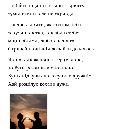
Не бійсь віддати останню крихту,
зумій вітати, але не скривди.
Навчись кохати, як степом небо
заручин хватка, так аби в тебе:
міцні обійми, любов надовго.
Стривай в опівніч десь йти до когось.
Як поклик жвавий і серце вірне,
то бути разом взаємно вічно.
Буття відлуння в стосунках дружніх.
Хай розцілує кохано дуже.