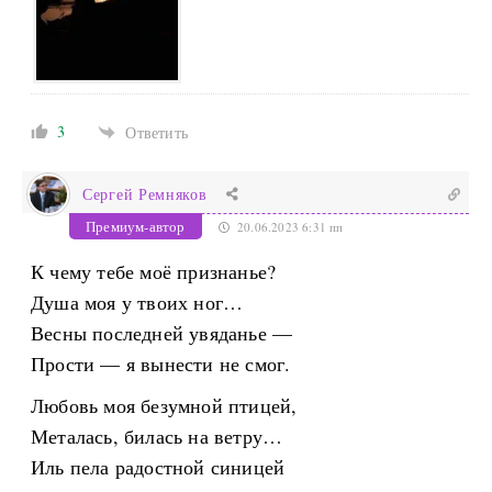
3
Ответить
Сергей Ремняков
Премиум-автор
20.06.2023 6:31 пп
К чему тебе моё признанье?
Душа моя у твоих ног…
Весны последней увяданье —
Прости — я вынести не смог.
Любовь моя безумной птицей,
Металась, билась на ветру…
Иль пела радостной синицей