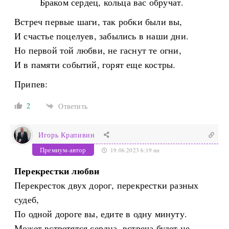
Браком сердец, кольца вас обручат.
Встреч первые шаги, так робки были вы,
И счастье поцелуев, забылись в наши дни.
Но первой той любви, не гаснут те огни,
И в памяти событий, горят еще костры.
Припев:
2
Ответить
Игорь Крапивин
Премиум-автор
19.06.2023 6:19 пп
Перекрестки любви
Перекресток двух дорог, перекрестки разных
судеб,
По одной дороге вы, едите в одну минуту.
Может встретятся сердца, встреча будет не