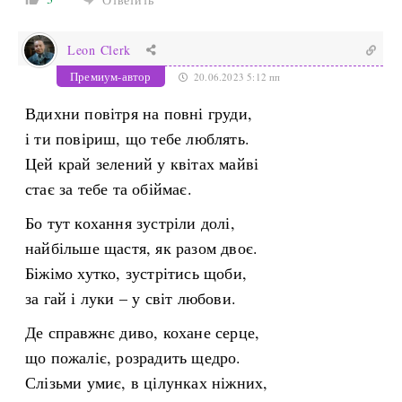
Leon Clerk
Премиум-автор
20.06.2023 5:12 пп
Вдихни повітря на повні груди,
і ти повіриш, що тебе люблять.
Цей край зелений у квітах майві
стає за тебе та обіймає.
Бо тут кохання зустріли долі,
найбільше щастя, як разом двоє.
Біжімо хутко, зустрітись щоби,
за гай і луки – у світ любови.
Де справжнє диво, кохане серце,
що пожаліє, розрадить щедро.
Слізьми умиє, в цілунках ніжних,