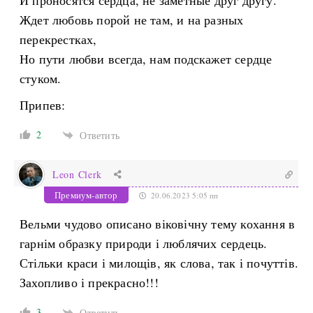
И проносятся сердца, не заметные друг другу.
Ждет любовь порой не там, и на разных
перекрестках,
Но пути любви всегда, нам подскажет сердце
стуком.
Припев:
2
Ответить
Leon Clerk
Премиум-автор
20.06.2023 5:05 пп
Вельми чудово описано віковічну тему кохання в
гарнім образку природи і люблячих сердець.
Стільки краси і милощів, як слова, так і почуттів.
Захопливо і прекрасно!!!
3
Ответить