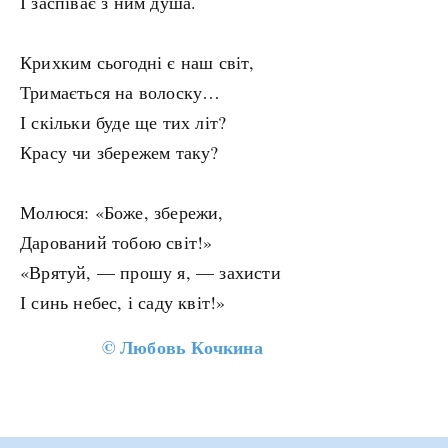
І заспіває з ним душа.
Крихким сьогодні є наш світ,
Тримається на волоску…
І скільки буде ще тих літ?
Красу чи збережем таку?
Молюся: «Боже, збережи,
Дарований тобою світ!»
«Врятуй, — прошу я, — захисти
І синь небес, і саду квіт!»
©
Любовь Кочкина