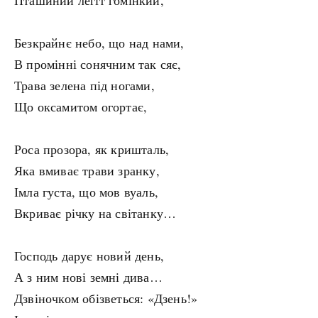
Пташиний легіт гомінкий,
Безкрайнє небо, що над нами,
В промінні сонячним так сяє,
Трава зелена під ногами,
Що оксамитом огортає,
Роса прозора, як кришталь,
Яка вмиває трави зранку,
Імла густа, що мов вуаль,
Вкриває річку на світанку…
Господь дарує новий день,
А з ним нові земні дива…
Дзвіночком обізветься: «Дзень!»