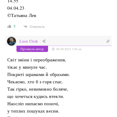
14.55
04.04.23
©Татьяна Лев
5
Ответить
Leon Clerk
Премиум-автор
05.04.2023 7:03 пп
Світ зміни і переображення,
тікає у минуле час.
Покриті шрамами й образами.
Чекаємо, хто б з горя спас.
Так гiрко, невимовно боляче,
що хочеться кудись втекти.
Наосліп нипаємо поночі,
у теплих пошуках весни.