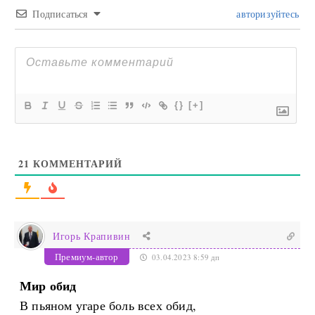
Подписаться
авторизуйтесь
{}
[+]
21
КОММЕНТАРИЙ
Игорь Крапивин
Премиум-автор
03.04.2023 8:59 дп
Мир обид
В пьяном угаре боль всех обид,