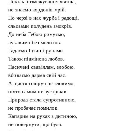
Покіль розмежування явища,
не знаємо кордонів мрій.
По черзі в нас журба і радощі,
сльозами полудень змокрів.
До неба Гебою римуємо,
лукавимо без молитов.
Гадаємо Іцзин і рунами.
Також підмінена любов.
Насичені свавіллям, злобою,
вбиваємо дарма свій час.
А щастя голіруч не зловимо,
ніхто самим не зустрічав.
Природа стала супротивною,
не пробачає помилок.
Капарим на руках з дитиною,
не повернути, що було.