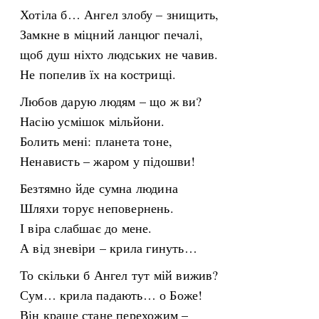
Хотіла б… Ангел злобу – знищить,
Замкне в міцний ланцюг печалі,
щоб душ ніхто людських не чавив.
Не попелив їх на кострищі.
Любов дарую людям – що ж ви?
Насію усмішок мільйони.
Болить мені: планета тоне,
Ненависть – жаром у підошви!
Безтямно йде сумна людина
Шляхи торує неповернень.
І віра слабшає до мене.
А від зневіри – крила гинуть…
То скільки б Ангел тут мій вижив?
Сум… крила падають… о Боже!
Він краще стане перехожим –