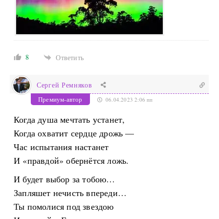
8
Ответить
Сергей Ремняков
Премиум-автор
06.04.2023 2:06 пп
Когда душа мечтать устанет,
Когда охватит сердце дрожь —
Час испытания настанет
И «правдой» обернётся ложь.
И будет выбор за тобою…
Запляшет нечисть впереди…
Ты помолися под звездою