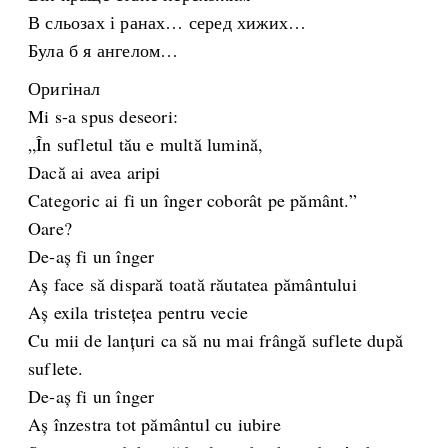
В сльозах і ранах… серед хижих…
Була б я ангелом…
Оригінал
Mi s-a spus deseori:
„În sufletul tău e multă lumină,
Dacă ai avea aripi
Categoric ai fi un înger coborât pe pământ.”
Oare?
De-aș fi un înger
Aș face să dispară toată răutatea pământului
Aș exila tristețea pentru vecie
Cu mii de lanțuri ca să nu mai frângă suflete după
suflete.
De-aș fi un înger
Aș înzestra tot pământul cu iubire