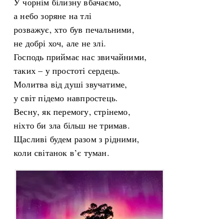
У чорнім білизну вбачаємо,
а небо зоряне на тлі
розважує, хто був печальними,
не добрі хоч, але не злі.
Господь приймає нас звичайними,
таких – у простоті сердець.
Молитва від душі звучатиме,
у світ підемо навпростець.
Весну, як перемогу, стрінемо,
ніхто би зла більш не тримав.
Щасливі будем разом з рідними,
коли світанок в’є туман.