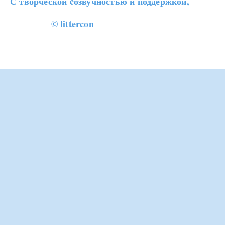
С творческой cозвучностью и поддержкой,
© littercon