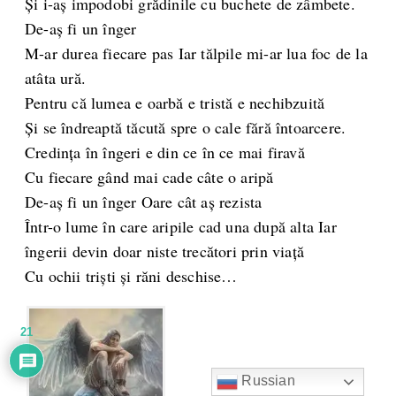
Și i-aș impodobi grădinile cu buchete de zâmbete.
De-aș fi un înger
M-ar durea fiecare pas Iar tălpile mi-ar lua foc de la
atâta ură.
Pentru că lumea e oarbă e tristă e nechibzuită
Și se îndreaptă tăcută spre o cale fără întoarcere.
Credința în îngeri e din ce în ce mai firavă
Cu fiecare gând mai cade câte o aripă
De-aș fi un înger Oare cât aș rezista
Într-o lume în care aripile cad una după alta Iar
îngerii devin doar niste trecători prin viață
Cu ochii triști și răni deschise…
21
Russian