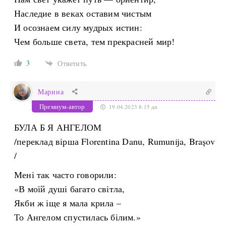
Наследие в веках оставим чистым
И осознаем силу мудрых истин:
Чем больше света, тем прекрасней мир!
3
Ответить
Марина
Премиум-автор
19.04.2023 8:15 дп
БУЛА Б Я АНГЕЛОМ
/переклад вірша Florentina Danu, Rumunija, Brașov
/
Мені так часто говорили:
«В моїй душі багато світла,
Якби ж іще я мала крила –
То Ангелом спустилась білим.»