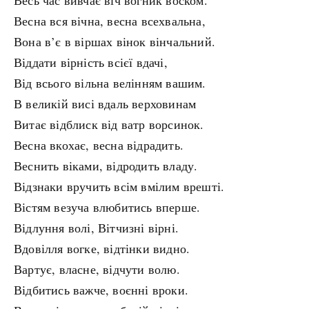
Весь час вивчає віч вогник воском.
Весна вся вічна, весна всехвальна,
Вона в’є в віршах вінок вінчальний.
Віддати вірність всієї вдачі,
Від всього вільна велінням вашим.
В великій висі вдаль верховинам
Витає відблиск від ватр ворсинок.
Весна вкохає, весна відрадить.
Веснить віками, відродить владу.
Відзнаки вручить всім вмілим врешті.
Вістям везуча влюбитись вперше.
Відлуння волі, Вітчизні вірні.
Вдовілля вогке, відтінки видно.
Вартує, власне, відчути волю.
Відбитись важче, воєнні вроки.