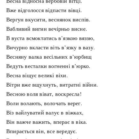
Весна відносна вербовій вітці.
Вже відголосся відпасти вівці.
Вергун вкусити, веснянок виспів.
Вабливий вигин вечірньо висне.
В вуста всмоктатись в’язкою вяззю,
Вичурно вкласти віть в’язку в вазу.
Весняну валка весільних в’юрбищ
Ведуть весталки вогненні в’юрко.
Весна віщує великі віхи.
Вітри вже вщухнуть, витратні війни.
Весною воля віват, воскресла!
Воли волають, волочать верег.
Віз вайлуватий валує в віжках,
Він важче важить, вперає в віка.
Впирається він, все вередує.