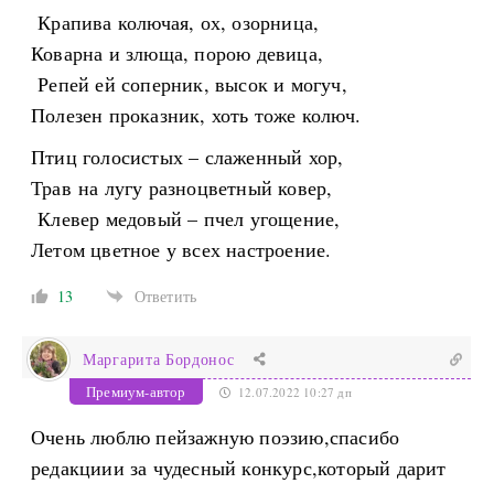
Крапива колючая, ох, озорница,
Коварна и злюща, порою девица,
Репей ей соперник, высок и могуч,
Полезен проказник, хоть тоже колюч.
Птиц голосистых – слаженный хор,
Трав на лугу разноцветный ковер,
Клевер медовый – пчел угощение,
Летом цветное у всех настроение.
13
Ответить
Маргарита Бордонос
Премиум-автор
12.07.2022 10:27 дп
Очень люблю пейзажную поэзию,спасибо
редакциии за чудесный конкурс,который дарит