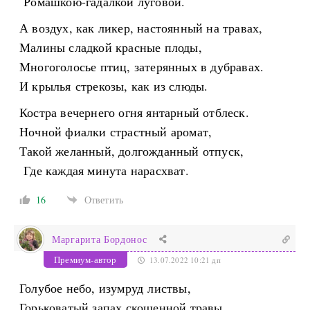
Ромашкою-­гадалкой луговой.
А воздух, как ликер, настоянный на травах,
Малины сладкой красные плоды,
Многоголосье птиц, затерянных в дубравах.
И крылья стрекозы, как из слюды.
Костра вечернего огня янтарный отблеск.
Ночной фиалки страстный аромат,
Такой желанный, долгожданный отпуск,
Где каждая минута нарасхват.
16
Ответить
Маргарита Бордонос
Премиум-автор
13.07.2022 10:21 дп
Голубое небо, изумруд листвы,
Горьковатый запах скошенной травы,