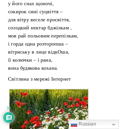
у його снах щоночі,
сокирок сині суцвіття –
для вітру веселе просвіття,
солодкий нектар бджілкам ,
мов рай польовим перепілкам,
і горда одна розторопша –
вітриську в лице відкОша,
її колючки – і рана,
вона будякова кохана.
Світлина з мережі Інтернет
33
Russian