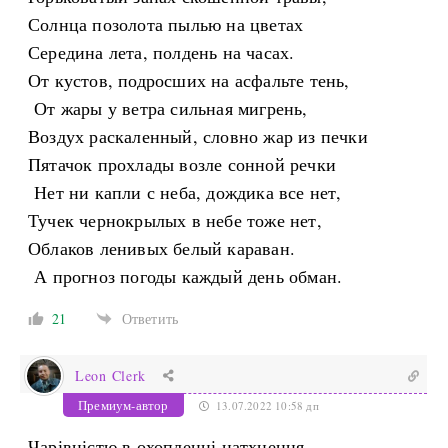
Солнца позолота пылью на цветах
Середина лета, полдень на часах.
От кустов, подросших на асфальте тень,
От жары у ветра сильная мигрень,
Воздух раскаленный, словно жар из печки
Пятачок прохлады возле сонной речки
Нет ни капли с неба, дождика все нет,
Тучек чернокрылых в небе тоже нет,
Облаков ленивых белый караван.
А прогноз погоды каждый день обман.
21
Ответить
Leon Clerk
Премиум-автор
13.07.2022 10:58 дп
Чарівністю в охопленні натхнення,