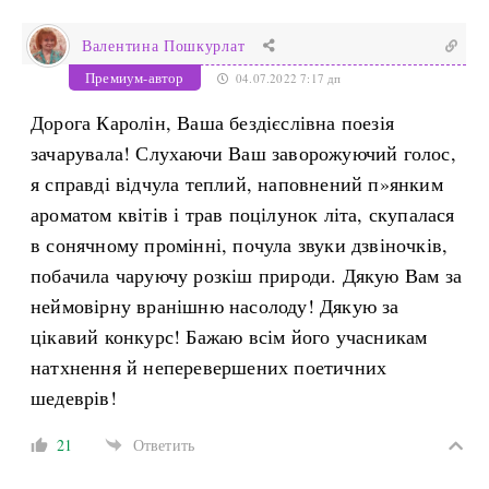
Валентина Пошкурлат
Премиум-автор
04.07.2022 7:17 дп
Дорога Каролін, Ваша бездієслівна поезія
зачарувала! Слухаючи Ваш заворожуючий голос,
я справді відчула теплий, наповнений п»янким
ароматом квітів і трав поцілунок літа, скупалася
в сонячному промінні, почула звуки дзвіночків,
побачила чаруючу розкіш природи. Дякую Вам за
неймовірну вранішню насолоду! Дякую за
цікавий конкурс! Бажаю всім його учасникам
натхнення й неперевершених поетичних
шедеврів!
21
Ответить