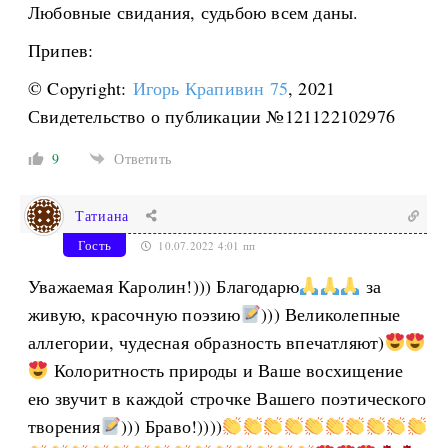
Любовные свидания, судьбою всем даны.
Припев:
© Copyright:
Игорь Крапивин 75
, 2021
Свидетельство о публикации №121122102976
9
Ответить
Татиана
Гость
10.07.2022 4:01 пп
Уважаемая Каролин!))) Благодарю
за
живую, красочную поэзию
))) Великолепные
аллегории, чудесная образность впечатляют)
Колоритность природы и Ваше восхищение
ею звучит в каждой строчке Вашего поэтического
творения
))) Браво!))))