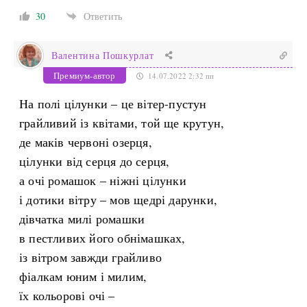
30
Ответить
Валентина Пошкурлат
Премиум-автор
14.07.2022 2:32 пп
На полі цілунки – це вітер-пустун
грайливий із квітами, той ще крутун,
де маків червоні озерця,
цілунки від серця до серця,
а очі ромашок – ніжні цілунки
і дотики вітру – мов щедрі дарунки,
дівчатка милі ромашки
в пестливих його обнімашках,
із вітром завжди грайливо
фіалкам юним і милим,
їх кольорові очі –