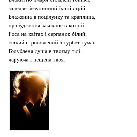
заледве безупинний їхній стрій.
Блаженна в поцілунку та краплина,
пробудження закохане в котрій.
Роса на квітах і серпанок білий,
сівкий стривожений з турбот туман.
Голублена душа в твоєму тілі,
чаруюча і пещена твоя.