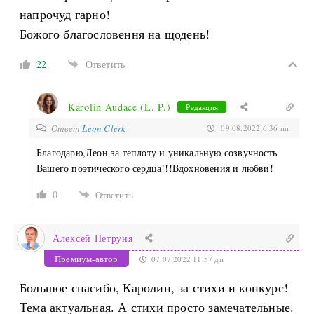
напрочуд гарно!
Божого благословення на щодень!
22
Ответить
Karolin Audace (L. P.)
Редакция
Ответ
Leon Clerk
09.08.2022 6:36 пп
Благодарю,Леон за теплоту и уникальную созвучность
Вашего поэтического сердца!!!Вдохновения и любви!
0
Ответить
Алексей Петруня
Премиум-автор
07.07.2022 11:57 дп
Большое спасибо, Каролин, за стихи и конкурс!
Тема актуальная. А стихи просто замечательные.