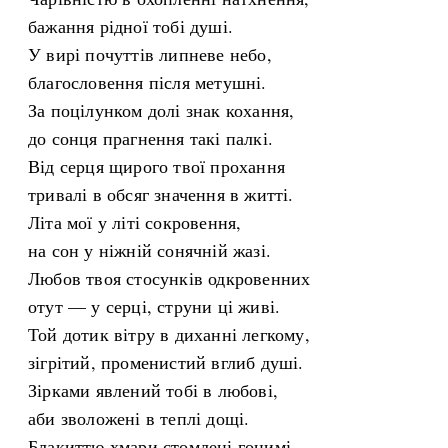
бажання рідної тобі душі.
У вирі почуттів липневе небо,
благословення після метушні.
За поцілунком долі знак кохання,
до сонця прагнення такі палкі.
Від серця щирого твої прохання
тривалі в обсяг значення в житті.
Літа мої у літі сокровення,
на сон у ніжній сонячній жазі.
Любов твоя стосунків одкровенних
отут — у серці, струни ці живі.
Той дотик вітру в диханні легкому,
зігрітий, променистий вглиб душі.
Зірками явлений тобі в любові,
аби зволожені в теплі дощі.
Блакиттю хмари стомлені гонимі,