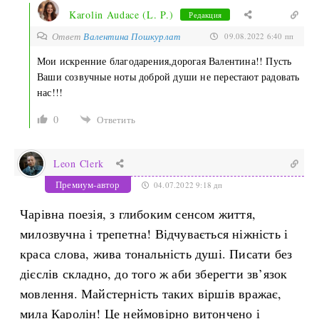
Karolin Audace (L. P.)
Редакция
Ответ
Валентина Пошкурлат
09.08.2022 6:40 пп
Мои искренние благодарения,дорогая Валентина!! Пусть
Ваши созвучные ноты доброй души не перестают радовать
нас!!!
0
Ответить
Leon Clerk
Премиум-автор
04.07.2022 9:18 дп
Чарівна поезія, з глибоким сенсом життя,
милозвучна і трепетна! Відчувається ніжність і
краса слова, жива тональність душі. Писати без
дієслів складно, до того ж аби зберегти зв’язок
мовлення. Майстерність таких віршів вражає,
мила Каролін! Це неймовірно витончено і