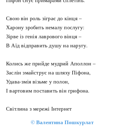
Піфон снує примарами сплетінь.
Свою він роль зіграє до кінця –
Харону зробить немалу послугу:
Зірве із генія лаврового вінця –
В Аїд відправить душу на наругу.
Колись же прийде мудрий Аполлон –
Заслін змайструє на шляху Піфона,
Удава-змія візьме у полон,
І вартовим поставить він грифона.
Світлина з мережі Інтернет
©
Валентина Пошкурлат