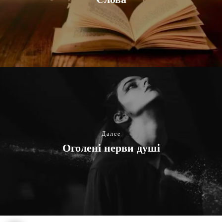
Далее
Оголені нерви душі