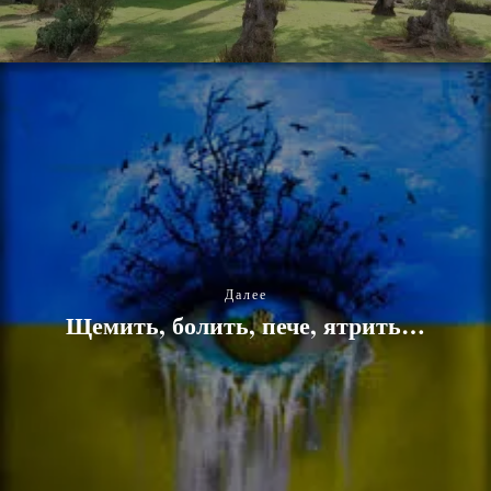
Далее
Щемить, болить, пече, ятрить…