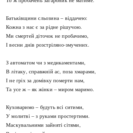
То ж пробачень загарбник не матиме.
Батьківщини сльозина – віддачею:
Кожна з нас є за рідне рішучою.
Ми смертей діточок не пробачимо,
І весни днів розстріляно-змучених.
З автоматом чи з медикаментами,
В літаку, справжній ас, поза хмарами,
І не гріх за домівку померти нам,
Та усе ж – як жінки – миром маримо.
Куховаримо – будуть всі ситими,
У молитві – з руками простертими.
Маскувальними зайняті сітями,