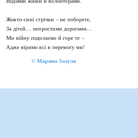
Водіями жінки й волонтерами.
Жовто-сині стрічки – не поборете,
За дітей… непростими дорогами…
Ми війну подолаємо й горе те –
Адже віримо всі в перемогу ми!
©
Марина Зозуля