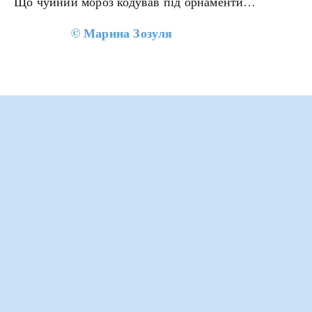
Що чуйний мороз кодував під орнаменти…
©
Марина Зозуля