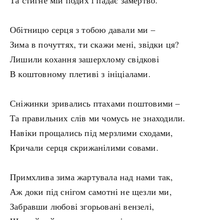
Та стигне мій подих і падає замертво.
Обітницю серця з тобою давали ми –
Зима в почуттях, ти скажи мені, звідки ця?
Лишили кохання зашерхлому свідкові
В коштовному плетиві з ініціалами.
Сніжинки зривались птахами поштовими –
Та правильних слів ми чомусь не знаходили.
Навіки прощались під мерзлими сходами,
Кричали серця скрижанілими совами.
Примхлива зима жартувала над нами так,
Аж доки під снігом самотні не щезли ми,
Забравши любові згорьовані вензелі,