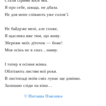
Стали сірими коси мої.
Я про себе, шкода, не дбала.
Не для мене співають уже солов’ї.
Не байдуже мені, але схоже,
Я щаслива вже тим, що живу.
Збережи моїх діточок — боже!
Моя осінь не в снах…наяву.
І тепер я осіння жінка.
Облітають листям мої роки.
В листопаді моїм сміх лунає ще дзвінко.
Залишаю сліди на віки…
©
Наташа Павлова