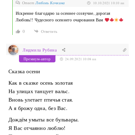
Ответ
Любовь Кочкина
10.10.2021 10:10 пп
Искренне благодарю за осеннее созвучие, дорогая
Любовь!! Чудесного осеннего очарования Вам
0
Ответить
Людмила Рубина
Премиум-автор
24.09.2021 10:08 пп
Сказка осени
Как в сказке осень золотая
На улицах танцует вальс.
Вновь улетает птичья стая.
А я брожу одна, без Вас.
Дождём умыты все бульвары.
Я Вас отчаянно люблю!