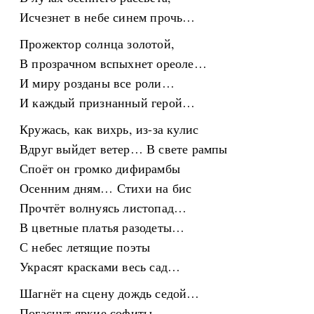
Исчезнет в небе синем прочь…
Прожектор солнца золотой,
В прозрачном вспыхнет ореоле…
И миру розданы все роли…
И каждый признанный герой…
Кружась, как вихрь, из-за кулис
Вдруг выйдет ветер… В свете рампы
Споёт он громко дифирамбы
Осенним дням… Стихи на бис
Прочтёт волнуясь листопад…
В цветные платья разодеты…
С небес летящие поэты
Украсят красками весь сад…
Шагнёт на сцену дождь седой…
Погаснут яркие софиты…