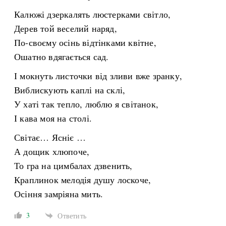
Калюжі дзеркалять люстерками світло,
Дерев той веселий наряд,
По-своєму осінь відтінками квітне,
Ошатно вдягається сад.
І мокнуть листочки від зливи вже зранку,
Виблискують каплі на склі,
У хаті так тепло, люблю я світанок,
І кава моя на столі.
Світає… Ясніє …
А дощик хлюпоче,
То гра на цимбалах дзвенить,
Краплинок мелодія душу лоскоче,
Осіння замріяна мить.
3
Ответить