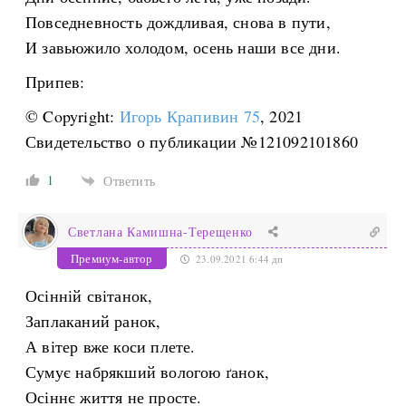
Повседневность дождливая, снова в пути,
И завьюжило холодом, осень наши все дни.
Припев:
© Copyright:
Игорь Крапивин 75
, 2021
Свидетельство о публикации №121092101860
1
Ответить
Светлана Камишна-Терещенко
Премиум-автор
23.09.2021 6:44 дп
Осінній світанок,
Заплаканий ранок,
А вітер вже коси плете.
Сумує набрякший вологою ґанок,
Осіннє життя не просте.