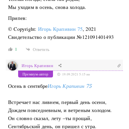
Мы уходим в осень, снова холода.
Припев:
© Copyright:
Игорь Крапивин 75
, 2021
Свидетельство о публикации №121091401493
1
Ответить
Игорь Крапивин
Премиум-автор
19.09.2021 5:15 пп
Осень в сентябре
Игорь Крапивин 75
Встречает нас ливнем, первый день осени,
Дождем повседневным, и ветреным холодом.
Он словно сказал, лету –ты прощай,
Сентябрьский день, он пришел с утра.