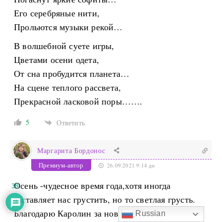
Его серебряные нити,
Прольются музыки рекой…
В волшебной суете игры,
Цветами осени одета,
От сна пробудится планета…
На сцене теплого рассвета,
Прекрасной ласковой поры…….
5
Ответить
Маргарита Бордонос
Премиум-автор
26.09.2021 9:14 дп
Осень -чудесное время года,хотя иногда
38
заставляет нас грустить, но то светлая грусть.
Благодарю Каролин за новые идеи для
Russian