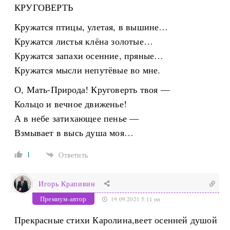
КРУГОВЕРТЬ
Кружатся птицы, улетая, в вышине…
Кружатся листья клёна золотые…
Кружатся запахи осенние, пряные…
Кружатся мысли непутёвые во мне.
О, Мать-Природа! Круговерть твоя —
Кольцо и вечное движенье!
А в небе затихающее пенье —
Взмывает в высь душа моя…
1
Ответить
Игорь Крапивин
Премиум-автор
19.09.2021 5:11 пп
Прекрасные стихи Каролина,веет осенней душой