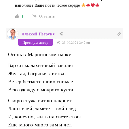
наполняет Ваше поэтическое сердце
1
Ответить
Алексей Петруня
Премиум-автор
23.09.2021 2:42 пп
Осень в Мариинском парке
Бархат малахитовый завалит
Жёлтая, багряная листва.
Ветер беззастенчиво снимает
Всю одежду с мокрого куста.
Скоро стужа ватою накроет
Лапы елей, заметет твой след.
И, конечно, жить на свете стоит
Ещё много-много зим и лет.