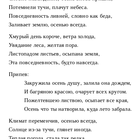
Потемнели тучи, плачут небеса.
Повседневность ливней, словно как беда,
Заливает землю, осенью всегда.
Хмурый день короче, ветра холода,
Увядание леса, желтая пора.
Листопадом листьев, осыпана земля,
Эта повседневность, будто навсегда.
Припев:
Закружила осень душу, залила она дождем,
И багряною красою, очарует всех кругом.
Пожелтевшею листвою, осыпает все края,
Осень что ты натворила, куда лето забрала.
Климат переменчив, осенью всегда,
Солнце из-за тучи, глянет иногда.
Теплая погода, стала так редка,