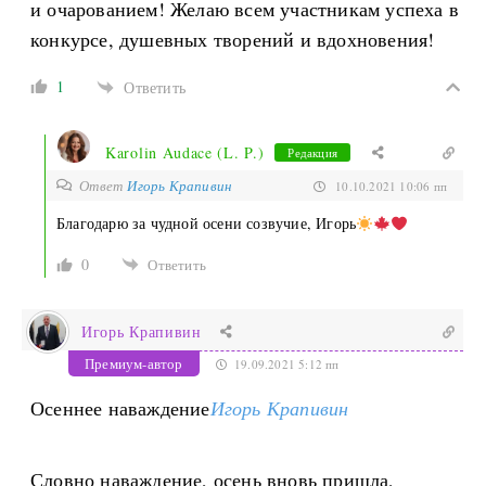
и очарованием! Желаю всем участникам успеха в
конкурсе, душевных творений и вдохновения!
1
Ответить
Karolin Audace (L. P.)
Редакция
Ответ
Игорь Крапивин
10.10.2021 10:06 пп
Благодарю за чудной осени созвучие, Игорь
0
Ответить
Игорь Крапивин
Премиум-автор
19.09.2021 5:12 пп
Осеннее наваждение
Игорь Крапивин
Словно наваждение, осень вновь пришла,