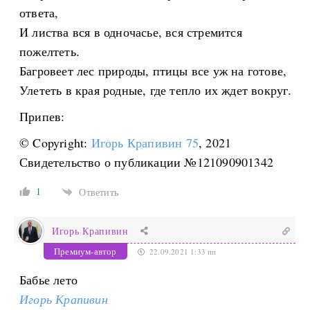
ответа,
И листва вся в одночасье, вся стремится
пожелтеть.
Багровеет лес природы, птицы все уж на готове,
Улететь в края родные, где тепло их ждет вокруг.
Припев:
© Copyright:
Игорь Крапивин 75
, 2021
Свидетельство о публикации №121090901342
1
Ответить
Игорь Крапивин
Премиум-автор
22.09.2021 1:33 пп
Бабье лето
Игорь Крапивин