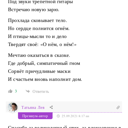
Под звуки трепетной гитары
Встречаю новую зарю.
Прохлада сковывает тело.
Но сердце полнится огнём.
И птицы-мысли то и дело
Твердят своё: «О нём, о нём!»
Мечтаю оказаться в сказке.
Где добрый, симпатичный гном
Сорвёт причудливые маски
И счастьем вновь наполнит дом.
3
Ответить
Татьяна Лев
Премиум-автор
25.09.2021 8:17 пп
Спасибо за великолепный стих, за вдохновение в