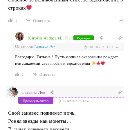
строках
1
Ответить
Karolin Audace (L. P.)
Редакция
Ответ
Татьяна Лев
10.10.2021 10:11 пп
Благодарю, Татьяна ! Пусть осеннее очарование рождает
неиссякаемый свет любви и вдохновения
1
Ответить
Татьяна Лев
Премиум-автор
25.09.2021 8:17 пп
Свой занавес поднимет ночь,
Роняя звезды как монеты…
В лучах осеннего рассвета,