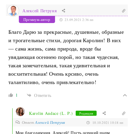
Алексей Петруня
Премиум-автор
23.09.2021 2:36 пп
Благо Дарю за прекрасные, душевные, образные
и трогательные стихи, дорогая Каролин! В них
— сама жизнь, сама природа, вроде бы
увядающая осеннею порой, но такая чудесная,
такая замечательная, такая удивительная и
восхитительная! Очень крсиво, очень
талантиливо, очень привлекательно!
1
Ответить
Karolin Audace (L. P.)
Редакция
Ответ
Алексей Петруня
10.10.2021 10:18 пп
Мои благодарения, Алексей! Пусть осенний шарм