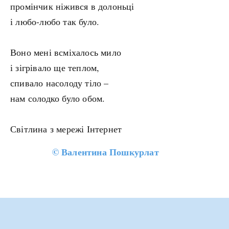
промінчик ніжився в долоньці
і любо-любо так було.
Воно мені всміхалось мило
і зігрівало ще теплом,
спивало насолоду тіло –
нам солодко було обом.
Світлина з мережі Інтернет
©
Валентина Пошкурлат