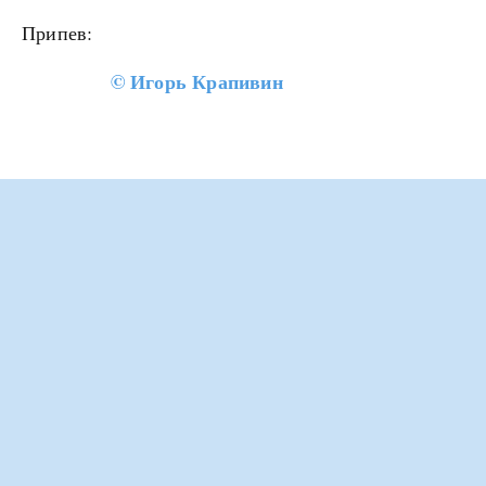
Припев:
©
Игорь Крапивин