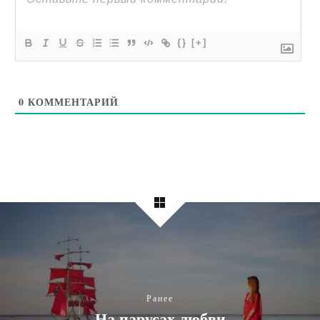
{}
[+]
0
КОММЕНТАРИЙ
Ранее
На парусах любви