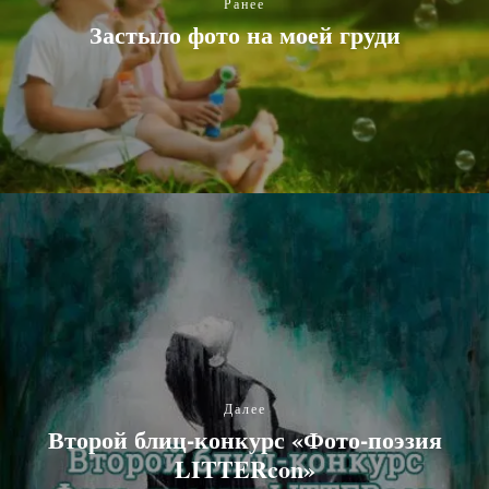
Ранее
Застыло фото на моей груди
Далее
Второй блиц-конкурс «Фото-поэзия
LITTERcon»