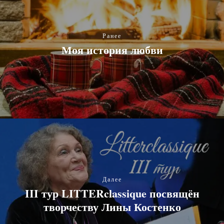
Ранее
Моя история любви
Далее
III тур LITTERclassique посвящён
творчеству Лины Костенко