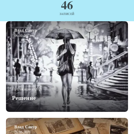
46
ЗАПИСЕЙ
Влад Санур
06.07.2021
Публикации c/2021
Решение
Влад Санур
26.06.2021