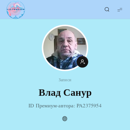
LITTERcon
Записи
Влад Санур
ID Премиум-автора: PA2375954