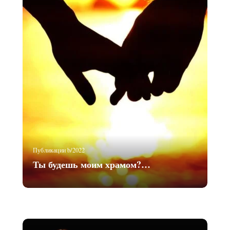
Публикации b/2022
Ты будешь моим храмом?…