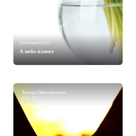
Публикации b/2022
А небо плачет
Тамара Онистратенко
02.03.2022