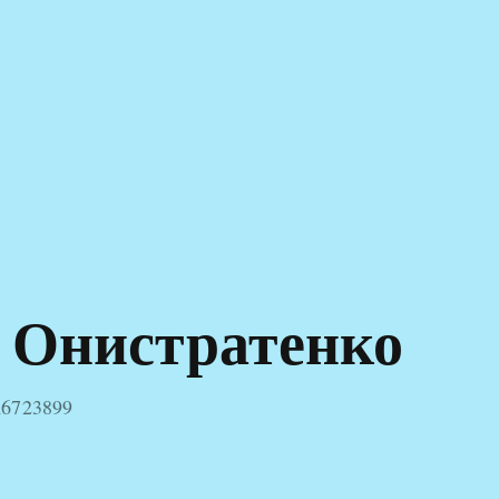
 Онистратенко
A6723899