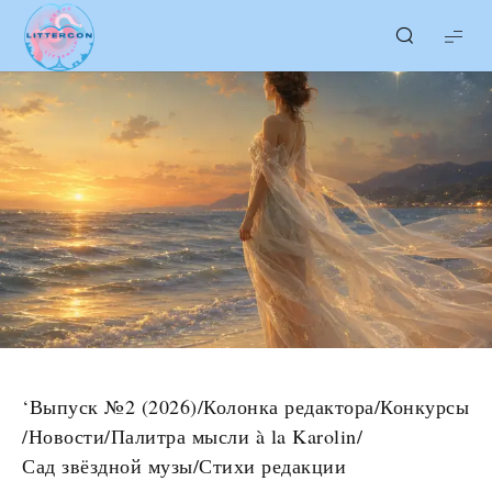
LITTERcon
‘Выпуск №2 (2026)
/
Колонка редактора
/
Конкурсы
/
Новости
/
Палитра мысли à la Karolin
/
Сад звёздной музы
/
Стихи редакции