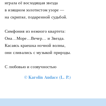
играла её восходящая звезда
в изящном золотистом узоре —
на скрипке, подаренной судьбой.
Симфония из нежного квартета:
Она…Море…Вечер… и Звезда.
Касаясь краешка ночной волны,
они сливались с музыкой природы.
С любовью и созвучностью
©
Karolin Audace (L. P.)