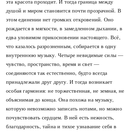
эта красота проходит. И тогда граница между
душой и миром становится почти прозрачной. В
этом единении нет громких откровений. Оно
рождается в мягкости, в замедленном дыхании, в
едва уловимом прикосновении настоящего. Всё,
что казалось разрозненным, собирается в одну
внутреннюю музыку. Четыре невидимые силы —
чувство, пространство, время и свет —
соединяются так естественно, будто всегда
принадлежали друг другу. И тогда возникает
особая гармония: не торжественная, не земная, не
объяснимая до конца. Она похожа на музыку,
которую невозможно записать нотами, но можно
почувствовать сердцем. В ней есть нежность,
благодарность, тайна и тихое узнавание себя в