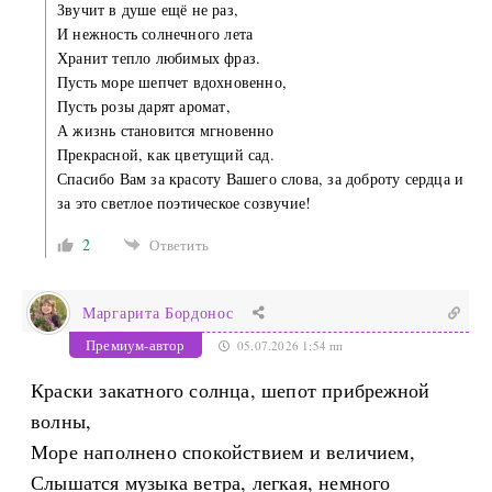
Звучит в душе ещё не раз,
И нежность солнечного лета
Хранит тепло любимых фраз.
Пусть море шепчет вдохновенно,
Пусть розы дарят аромат,
А жизнь становится мгновенно
Прекрасной, как цветущий сад.
Спасибо Вам за красоту Вашего слова, за доброту сердца и
за это светлое поэтическое созвучие!
2
Ответить
Маргарита Бордонос
Премиум-автор
05.07.2026 1:54 пп
Краски закатного солнца, шепот прибрежной
волны,
Море наполнено спокойствием и величием,
Слышатся музыка ветра, легкая, немного