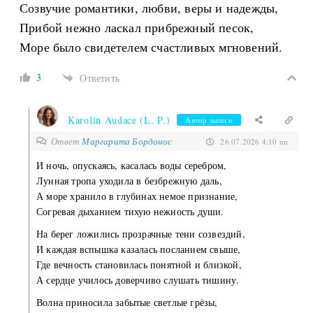
Созвучие романтики, любви, веры и надежды,
Прибой нежно ласкал прибрежный песок,
Море было свидетелем счастливых мгновений.
3
Ответить
Karolin Audace (L. P.)
Автор записи
Ответ
Маргарита Бордонос
26.07.2026 4:10 пп
И ночь, опускаясь, касалась воды серебром,
Лунная тропа уходила в безбрежную даль,
А море хранило в глубинах немое признание,
Согревая дыханием тихую нежность души.
На берег ложились прозрачные тени созвездий,
И каждая вспышка казалась посланием свыше,
Где вечность становилась понятной и близкой,
А сердце училось доверчиво слушать тишину.
Волна приносила забытые светлые грёзы,