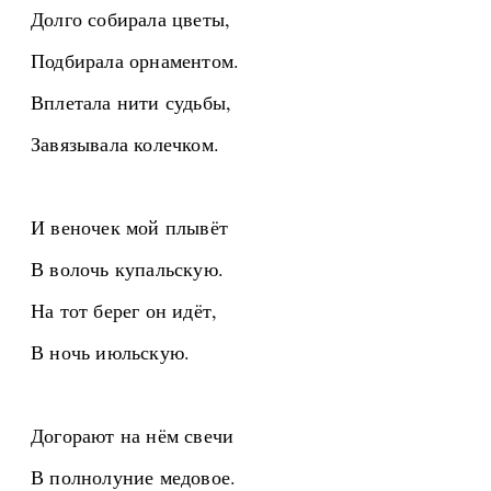
Долго собирала цветы,
Подбирала орнаментом.
Вплетала нити судьбы,
Завязывала колечком.
И веночек мой плывёт
В волочь купальскую.
На тот берег он идёт,
В ночь июльскую.
Догорают на нём свечи
В полнолуние медовое.