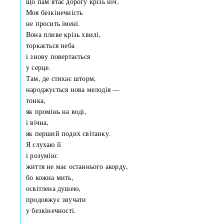
що пам’ятає дорогу крізь ніч.
Моя безкінечність
не просить імені.
Вона пливе крізь хвилі,
торкається неба
і знову повертається
у серце.
Там, де стихає шторм,
народжується нова мелодія —
тонка,
як промінь на воді,
і вічна,
як перший подих світанку.
Я слухаю її
і розумію:
життя не має останнього акорду,
бо кожна мить,
освітлена душею,
продовжує звучати
у безкінечності.