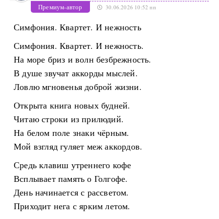
Премиум-автор
30.06.2026 10:52 пп
Симфония. Квартет. И нежность
Симфония. Квартет. И нежность.
На море бриз и волн безбрежность.
В душе звучат аккорды мыслей.
Ловлю мгновенья доброй жизни.
Открыта книга новых будней.
Читаю строки из прилюдий.
На белом поле знаки чёрным.
Мой взгляд гуляет меж аккордов.
Средь клавиш утреннего кофе
Всплывает память о Голгофе.
День начинается с рассветом.
Приходит нега с ярким летом.