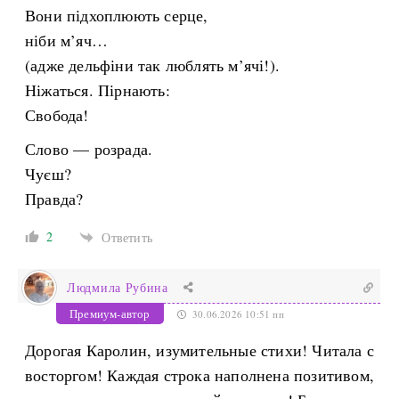
Вони підхоплюють серце,
ніби м’яч…
(адже дельфіни так люблять м’ячі!).
Ніжаться. Пірнають:
Свобода!
Слово — розрада.
Чуєш?
Правда?
2
Ответить
Людмила Рубина
Премиум-автор
30.06.2026 10:51 пп
Дорогая Каролин, изумительные стихи! Читала с
восторгом! Каждая строка наполнена позитивом,