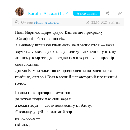
Karolin Audace (L. P.)
Автор записи
Ответ
Марина Зозуля
22.06.2026 9:51 пп
Пані Марино, щиро дякую Вам за цю прекрасну
«Симфонію безкінечності».
У Вашому вірші безкінечність не пояснюється — вона
звучить: у хвилі, у світлі, у подиху натхнення, у цьому
дивному квартеті, де поєдналися почуття, час, простір і
сама людина.
Дякую Вам за таке тонке продовження натхнення, за
глибину, світло і Ваш власний неповторний поетичний
голос.
І тиша стає прозорою музикою,
де кожен подих має свій берег,
а кожна зоря — свою невимовну глибину.
Я входжу у цей невидимий хор
не голосом —
світлом,