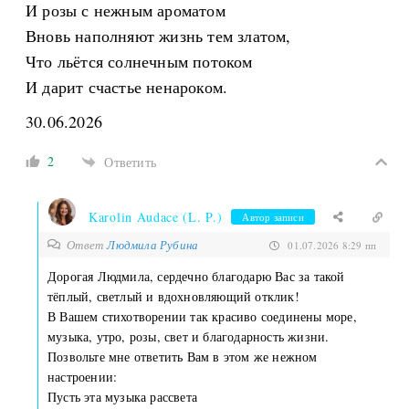
И розы с нежным ароматом
Вновь наполняют жизнь тем златом,
Что льётся солнечным потоком
И дарит счастье ненароком.
30.06.2026
2
Ответить
Karolin Audace (L. P.)
Автор записи
Ответ
Людмила Рубина
01.07.2026 8:29 пп
Дорогая Людмила, сердечно благодарю Вас за такой
тёплый, светлый и вдохновляющий отклик!
В Вашем стихотворении так красиво соединены море,
музыка, утро, розы, свет и благодарность жизни.
Позвольте мне ответить Вам в этом же нежном
настроении:
Пусть эта музыка рассвета