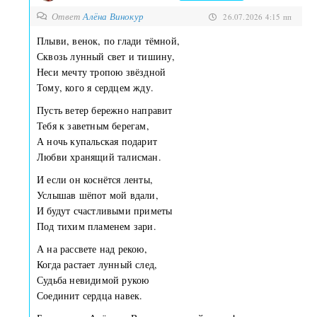
Ответ
Алёна Винокур
26.07.2026 4:15 пп
Плыви, венок, по глади тёмной,
Сквозь лунный свет и тишину,
Неси мечту тропою звёздной
Тому, кого я сердцем жду.
Пусть ветер бережно направит
Тебя к заветным берегам,
А ночь купальская подарит
Любви хранящий талисман.
И если он коснётся ленты,
Услышав шёпот мой вдали,
И будут счастливыми приметы
Под тихим пламенем зари.
А на рассвете над рекою,
Когда растает лунный след,
Судьба невидимой рукою
Соединит сердца навек.