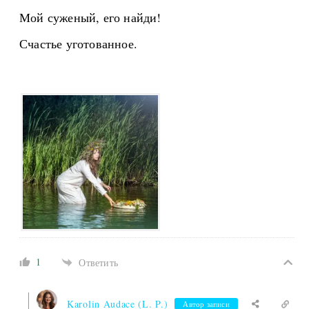
Мой суженый, его найди!
Счастье уготованное.
1
Ответить
Karolin Audace (L. P.)
Автор записи