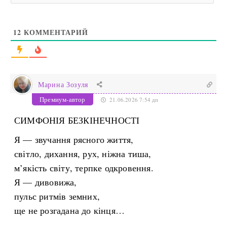
12
КОММЕНТАРИЙ
Марина Зозуля
Премиум-автор
21.06.2026 7:54 дп
СИМФОНІЯ БЕЗКІНЕЧНОСТІ
Я — звучання рясного життя,
світло, дихання, рух, ніжна тиша,
м’якість світу, терпке одкровення.
Я — дивовижа,
пульс ритмів земних,
ще не розгадана до кінця…