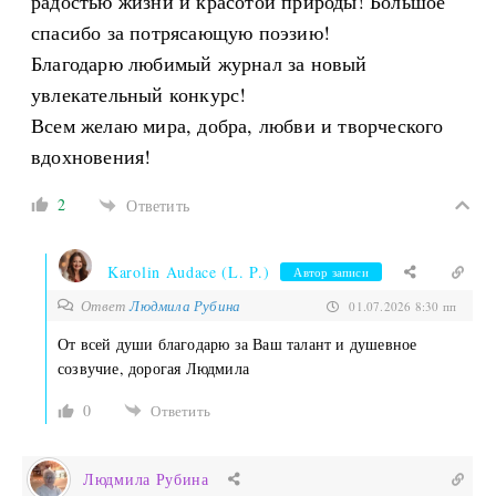
радостью жизни и красотой природы! Большое
спасибо за потрясающую поэзию!
Благодарю любимый журнал за новый
увлекательный конкурс!
Всем желаю мира, добра, любви и творческого
вдохновения!
2
Ответить
Karolin Audace (L. P.)
Автор записи
Ответ
Людмила Рубина
01.07.2026 8:30 пп
От всей души благодарю за Ваш талант и душевное
созвучие, дорогая Людмила
0
Ответить
Людмила Рубина