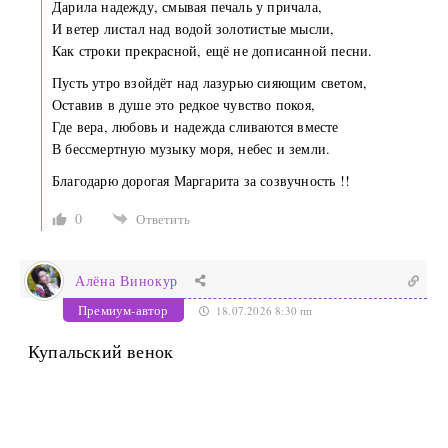
Дарила надежду, смывая печаль у причала,
И ветер листал над водой золотистые мысли,
Как строки прекрасной, ещё не дописанной песни.
Пусть утро взойдёт над лазурью сияющим светом,
Оставив в душе это редкое чувство покоя,
Где вера, любовь и надежда сливаются вместе
В бессмертную музыку моря, небес и земли.
Благодарю дорогая Маргарита за созвучность !!
0
Ответить
Алёна Винокур
Премиум-автор
18.07.2026 8:30 пп
Купальский венок