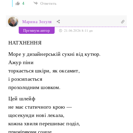
4
Ответить
Марина Зозуля
Премиум-автор
21.06.2026 8:11 дп
НАТХНЕННЯ
Море у дизайнерській сукні від кутюр.
Ажур піни
торкається шкіри, як оксамит,
і розсипається
прохолодним шовком.
Цей шлейф
не має статичного крою —
щосекунди нові лекала,
кожна хвиля перешиває поділ,
приміряючи сонце