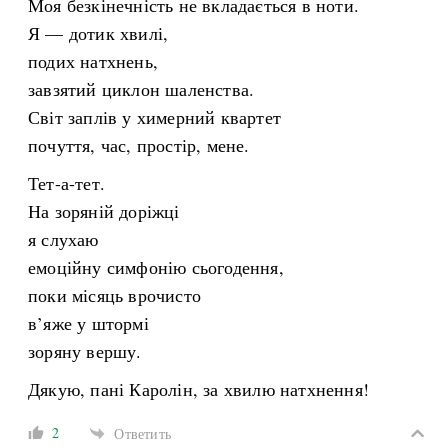
Моя безкінечність не вкладається в ноти.
Я — дотик хвилі,
подих натхнень,
завзятий циклон шаленства.
Світ заплів у химерний квартет
почуття, час, простір, мене.
Тет-а-тет.
На зоряній доріжці
я слухаю
емоційну симфонію сьогодення,
поки місяць врочисто
в’яже у штормі
зоряну вершу.
Дякую, пані Каролін, за хвилю натхнення!
2
Ответить