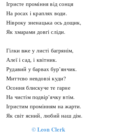
Ігристе проміння від сонця
На росах і краплях води.
Нівроку зненацька ось дощик,
Як хмарами довгі сліди.
Гілки вже у листі багрянім,
Алеї і сад, і квітник.
Рудавий у барвах бур’янчик.
Миттєво невдовзі куди?
Осоння блискуче те гарне
На чистім подвір’ячку втім.
Ігристим промінням на жарти.
Як світ ясний, любий наш дім.
©
Leon Clerk