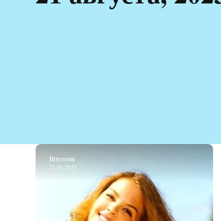
littercon
21.08.2023