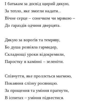
І батькам за досвід щирий дякую,
За тепло, яке змогли надати..
Вічне серце – сонечком чи мрякою –
До гараздів одчиня дверцята.
Дякую за ворогів та темряву,
Бо душа розвіяла гармидер,
Складнощі уроки відокремили,
Паростку в камінні – зеленіти.
Співчуття, яке проллється магмою,
Покаяння слізну росяницю.
За прощення та уміння прагнути,
В іспитах – уміння підвестися.