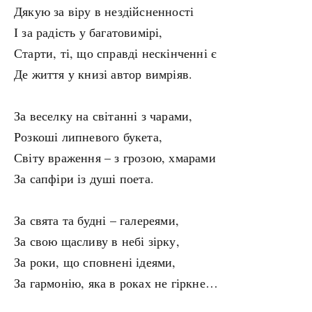
Дякую за віру в нездійсненності
І за радість у багатовимірі,
Старти, ті, що справді нескінченні є
Де життя у книзі автор вимріяв.
За веселку на світанні з чарами,
Розкоші липневого букета,
Світу враження – з грозою, хмарами
За сапфіри із душі поета.
За свята та будні – галереями,
За свою щасливу в небі зірку,
За роки, що сповнені ідеями,
За гармонію, яка в роках не гіркне…