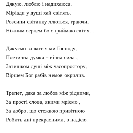
Дякую, люблю і надихаюся,
Міріади у душі хай світять,
Розсипи світанку ллються, граючи,
Ніжним серцем бо сприймаю світ я…
Дякуємо за життя ми Господу,
Поетична думка – вічна сила ,
Затишком душі між часопростору,
Віршем Бог рабів немов окрилив.
Трепет, дяка за любов між рідними,
За прості слова, якими мріємо ,
За добро, що стежкою привітною
Робить дні прекрасними, з надією.