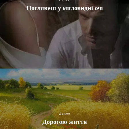
Поглянеш у миловидні очі
Далее
Дорогою життя