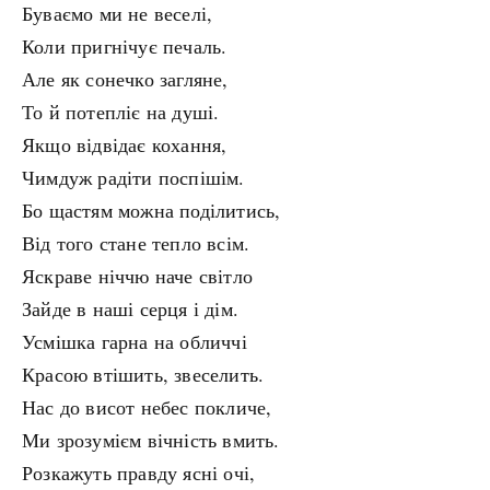
Буваємо ми не веселі,
Коли пригнічує печаль.
Але як сонечко загляне,
То й потепліє на душі.
Якщо відвідає кохання,
Чимдуж радіти поспішім.
Бо щастям можна поділитись,
Від того стане тепло всім.
Яскраве ніччю наче світло
Зайде в наші серця і дім.
Усмішка гарна на обличчі
Красою втішить, звеселить.
Нас до висот небес покличе,
Ми зрозумієм вічність вмить.
Розкажуть правду ясні очі,