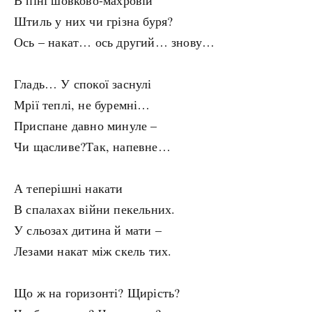
В піні шовково-махровій
Штиль у них чи грізна буря?
Ось – накат… ось другий… знову…
Гладь… У спокої заснулі
Мрії теплі, не буремні…
Приспане давно минуле –
Чи щасливе?Так, напевне…
А теперішні накати
В спалахах війни пекельних.
У сльозах дитина й мати –
Лезами накат між скель тих.
Що ж на горизонті? Щирість?