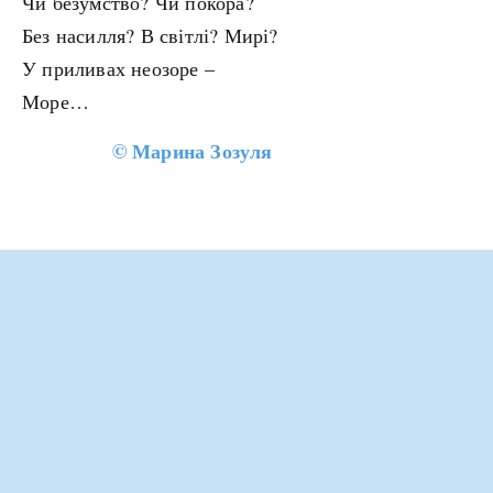
Чи безумство? Чи покора?
Без насилля? В світлі? Мирі?
У приливах неозоре –
Море…
©
Марина Зозуля