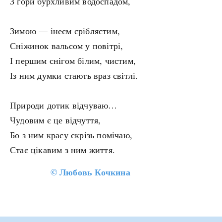
З гори бурхливим водоспадом,
Зимою — інеєм сріблястим,
Сніжинок вальсом у повітрі,
І першим снігом білим, чистим,
Із ним думки стають враз світлі.
Природи дотик відчуваю…
Чудовим є це відчуття,
Бо з ним красу скрізь помічаю,
Стає цікавим з ним життя.
©
Любовь Кочкина