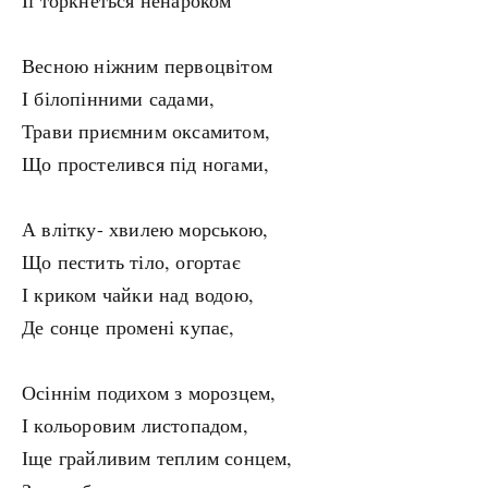
Її торкнеться ненароком
Весною ніжним первоцвітом
І білопінними садами,
Трави приємним оксамитом,
Що простелився під ногами,
А влітку- хвилею морською,
Що пестить тіло, огортає
І криком чайки над водою,
Де сонце промені купає,
Осіннім подихом з морозцем,
І кольоровим листопадом,
Іще грайливим теплим сонцем,