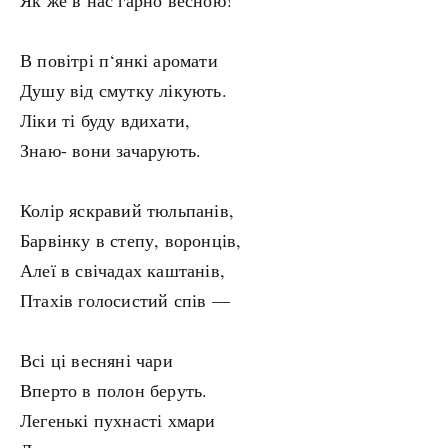
Як же в нас гарно весною!
В повітрі п‘янкі аромати
Душу від смутку лікують.
Ліки ті буду вдихати,
Знаю- вони зачарують.
Колір яскравий тюльпанів,
Барвінку в степу, воронців,
Алеї в свічадах каштанів,
Птахів голосистий спів —
Всі ці весняні чари
Вперто в полон беруть.
Легенькі пухнасті хмари