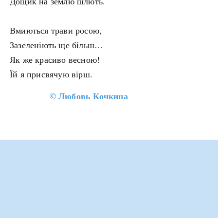
Дощик на землю шлють.
Вмиються трави росою,
Зазеленіють ще більш…
Як же красиво весною!
Їй я присвячую вірш.
©
Любовь Кочкина