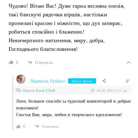
Чудово! Вітаю Вас! Дуже гарна весняна поезія,
такі блискучі рядочки віршів, настільки
пронизані красою і ніжністю, що дух запирає,
робиться спокійно і блаженно!
Невичерпного натхнення, миру, добра,
Господнього благословення!
1
Ответить
Людмила Рубина
Автор записи
Ответ
Leon Clerk
06.05.2023 2:17 дп
Леон, большое спасибо за чудесный комментарий и добрые
пожелания!
Счастья Вам, мира, любви и творческого вдохновения!
0
Ответить