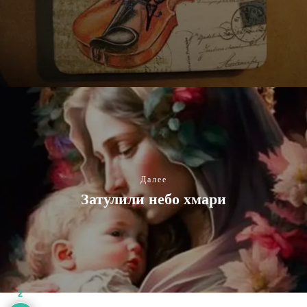
Далее
Затулили небо хмари
2