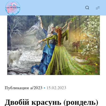
LITTERcon
Публикации a/2023
15.02.2023
Двобій красунь (рондель)