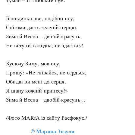
Туман – її глибокий сум.
Блондинка рве, подібно псу,
Снігами дасть зеленій перцю.
Зима й Весна – двобій красунь.
Не вступить жодна, не здається!
Кусючу Зиму, мов осу,
Прошу: «Не гнівайся, не сердься,
Обидві ви мені до серця,
Я шану кожній принесу!»
Зима й Весна – двобій красунь…
/Фото MARfA із сайту Расфокус./
©
Марина Зозуля