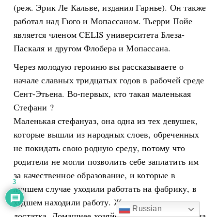
(реж. Эрик Ле Кальве, издания Гарнье). Он также
работал над Гюго и Мопассаном. Тьерри Пойе
является членом CELIS университета Блеза-
Паскаля и другом Флобера и Мопассана.
Через молодую героиню вы рассказываете о
начале славных тридцатых годов в рабочей среде
Сент-Этьена. Во-первых, кто такая маленькая
Стефани ?
Маленькая стефануаз, она одна из тех девушек,
которые вышли из народных слоев, обреченных
не покидать свою родную среду, потому что
родители не могли позволить себе заплатить им
за качественное образование, и которые в
3
лучшем случае уходили работать на фабрику, в
худшем находили работу. Женщина среднего
Russian
достатка. Домашнее хозяйство или прислуга. Она