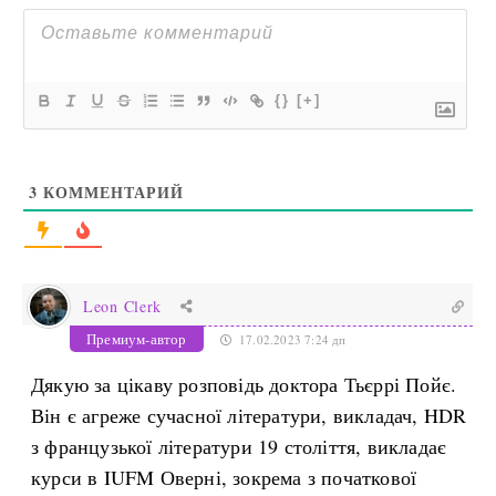
{}
[+]
3
КОММЕНТАРИЙ
Leon Clerk
Премиум-автор
17.02.2023 7:24 дп
Дякую за цікаву розповідь доктора Тьєррі Пойє.
Він є агреже сучасної літератури, викладач, HDR
з французької літератури 19 століття, викладає
курси в IUFM Оверні, зокрема з початкової