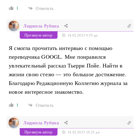
1
Ответить
Людмила Рубина
Премиум-автор
18.02.2023 9:55 дп
Я смогла прочитать интервью с помощью
переводчика GOOGL. Мне понравился
увлекательный рассказ Тьерри Пойе. Найти в
жизни свою стезю — это большое достижение.
Благодарю Редакционную Коллегию журнала за
новое интересное знакомство.
1
Ответить
Людмила Рубина
Премиум-автор
18.02.2023 10:25 дп