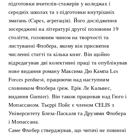
підготовки вчителів-стажерів у коледжах і
середніх школах та з підготовки внутрішніх
змагань (Capes, агрегація). Його дослідження
зосереджені на літературі другої половини 19
століття, головним чином на творчості та
листуванні Флобера, якому він присвятив
численні статті та кілька книг. Він щойно
відредагував дві колективні праці та опублікував
нове видання роману Максима Дю Кампа Les
Forces perduest, працюючи над наступним
словником Флобера (реж. Ерік Ле Кальвес,
видання Garnier). Він також працював над Гюго і
Мопассаном. Тьєррі Пойє є членом CELIS з
Університету Блеза-Паскаля та Друзями Флобера
і Мопассана.
Саме Флобер стверджував, що читачі не повинні