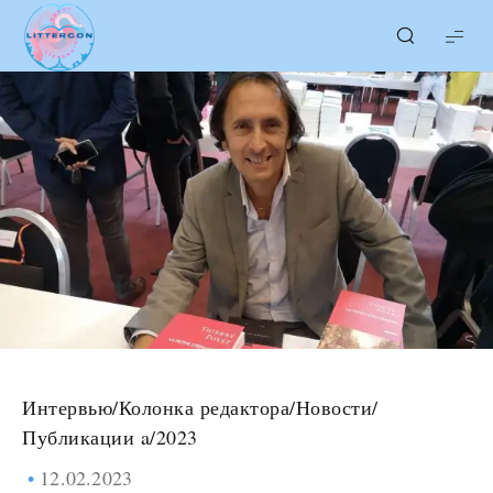
LITTERcon
Интервью
/
Колонка редактора
/
Новости
/
Публикации a/2023
12.02.2023