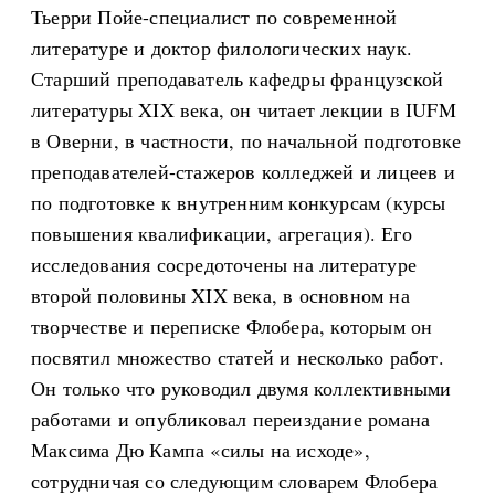
Тьерри Пойе-специалист по современной
литературе и доктор филологических наук.
Старший преподаватель кафедры французской
литературы XIX века, он читает лекции в IUFM
в Оверни, в частности, по начальной подготовке
преподавателей-стажеров колледжей и лицеев и
по подготовке к внутренним конкурсам (курсы
повышения квалификации, агрегация). Его
исследования сосредоточены на литературе
второй половины XIX века, в основном на
творчестве и переписке Флобера, которым он
посвятил множество статей и несколько работ.
Он только что руководил двумя коллективными
работами и опубликовал переиздание романа
Максима Дю Кампа «силы на исходе»,
сотрудничая со следующим словарем Флобера