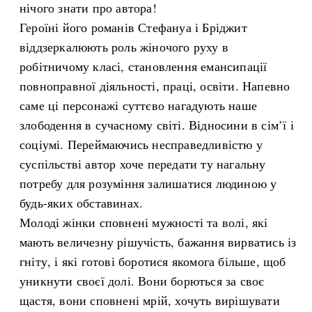
нічого знати про автора!
Героїні його романів Стефануа і Бріджит
віддзеркалюють роль жіночого руху в
робітничому класі, становлення емансипації
повноправної діяльності, праці, освіти. Напевно
саме ці персонажі суттєво нагадують наше
злободення в сучасному світі. Відносини в сім’ї і
соціумі. Переймаючись несправедливістю у
суспільстві автор хоче передати ту нагальну
потребу для розуміння залишатися людиною у
будь-яких обставинах.
Молоді жінки сповнені мужності та волі, які
мають величезну рішучість, бажання вирватись із
гніту, і які готові боротися якомога більше, щоб
уникнути своєї долі. Вони борються за своє
щастя, вони сповнені мрій, хочуть вирішувати