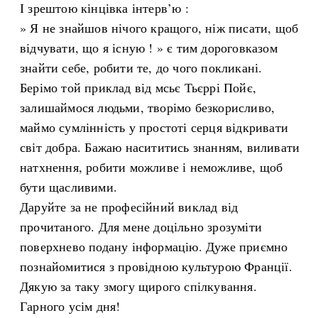
І зрештою кінцівка інтерв’ю :
» Я не знайшов нічого кращого, ніж писати, щоб
відчувати, що я існую ! » є тим дороговказом
знайти себе, робити те, до чого покликані.
Берімо той приклад від мсьє Тьєррі Пойє,
залишаймося людьми, творімо безкорисливо,
маймо сумлінність у простоті серця відкривати
світ добра. Бажаю насититись знанням, виливати
натхнення, робити можливе і неможливе, щоб
бути щасливими.
Даруйте за не професійний виклад від
прочитаного. Для мене доцільно зрозуміти
поверхнево подану інформацію. Дуже приємно
познайомитися з провідною культурою Франції.
Дякую за таку змогу щирого спілкування.
Гарного усім дня!