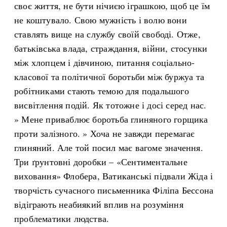
своє життя, не бути нічиєю іграшкою, щоб це їм
не коштувало. Свою мужність і волю вони
ставлять вище на службу своїй свободі. Отже,
батьківська влада, страждання, війни, стосунки
між хлопцем і дівчиною, питання соціально-
класової та політичної боротьби між буржуа та
робітниками стають темою для подальшого
висвітлення подій. Як тотожне і досі серед нас.
» Мене приваблює боротьба глиняного горщика
проти залізного. » Хоча не завжди перемагає
глиняний. Але той посил має вагоме значення.
Три ґрунтовні доробки – «Сентиментальне
виховання» Флобера, Ватиканські підвали Жіда і
творчість сучасного письменника Філіпа Бессона
відіграють неабиякий вплив на розуміння
проблематики людства.