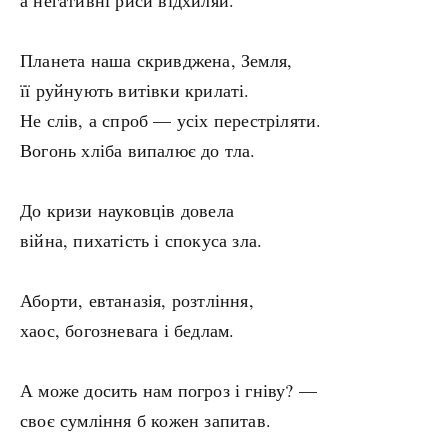
а негативні риси відхиляй.
Планета наша скривджена, Земля,
її руйнують витівки крилаті.
Не слів, а спроб — усіх перестріляти.
Вогонь хліба випалює до тла.
До кризи науковців довела
війна, пихатість і спокуса зла.
Аборти, евтаназія, розтління,
хаос, богозневага і бедлам.
А може досить нам погроз і гніву? —
своє сумління б кожен запитав.