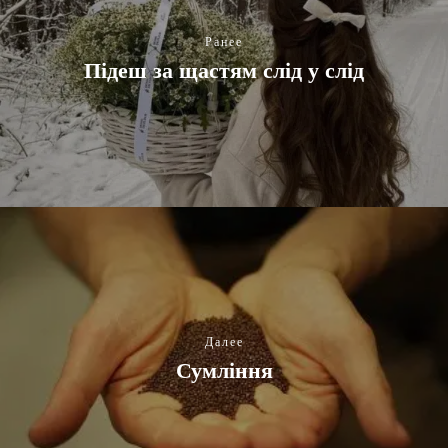
Ранее
Підеш за щастям слід у слід
Далее
Сумління