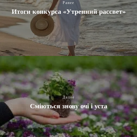
Ранее
Итоги конкурса «Утренний рассвет»
Далее
Сміються знову очі і уста