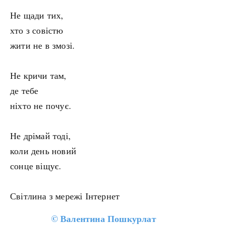
Не щади тих,
хто з совістю
жити не в змозі.
Не кричи там,
де тебе
ніхто не почує.
Не дрімай тоді,
коли день новий
сонце віщує.
Світлина з мережі Інтернет
©
Валентина Пошкурлат