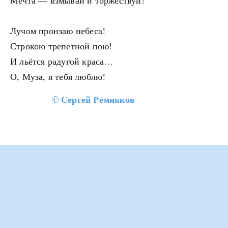
Мечта — взмывай и торжествуй!
Лучом пронзаю небеса!
Строкою трепетной пою!
И льётся радугой краса…
О, Муза, я тебя люблю!
©
Сергей Ремняков