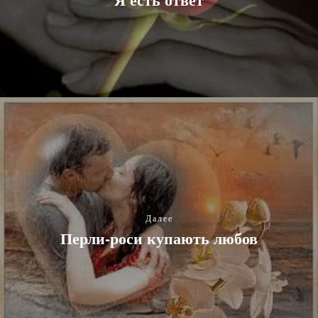
Далее
Перли-роси купають любов