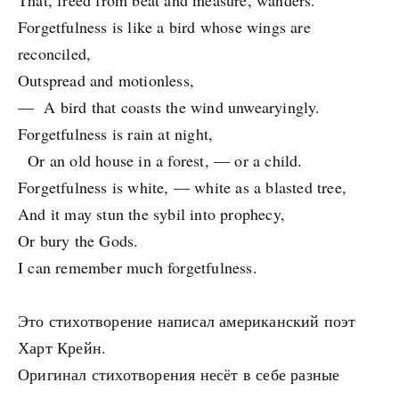
That, freed from beat and measure, wanders.
Forgetfulness is like a bird whose wings are
reconciled,
Outspread and motionless,
— A bird that coasts the wind unwearyingly.
Forgetfulness is rain at night,
Or an old house in a forest, — or a child.
Forgetfulness is white, — white as a blasted tree,
And it may stun the sybil into prophecy,
Or bury the Gods.
I can remember much forgetfulness.
Это стихотворение написал американский поэт
Харт Крейн.
Оригинал стихотворения несёт в себе разные