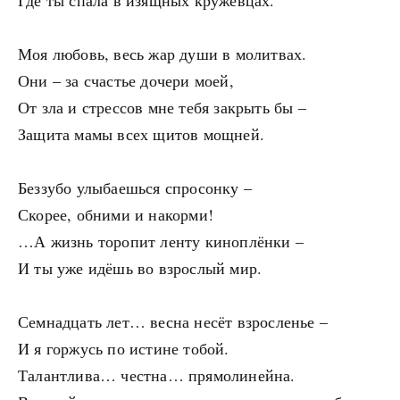
Где ты спала в изящных кружевцах.
Моя любовь, весь жар души в молитвах.
Они – за счастье дочери моей,
От зла и стрессов мне тебя закрыть бы –
Защита мамы всех щитов мощней.
Беззубо улыбаешься спросонку –
Скорее, обними и накорми!
…А жизнь торопит ленту киноплёнки –
И ты уже идёшь во взрослый мир.
Семнадцать лет… весна несёт взросленье –
И я горжусь по истине тобой.
Талантлива… честна… прямолинейна.