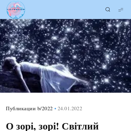
LITTERcon
Публикации b/2022
24.01.2022
О зорі, зорі! Світлий