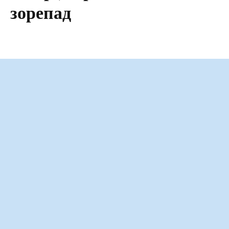
зорепад