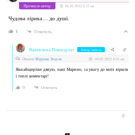
Премиум-автор
06.02.2022 9:37 пп
Чудова лірика… до душі.
1
Ответить
Валентина Пошкурлат
Автор записи
Ответ
Марина Зозуля
09.02.2022 8:32 пп
Якнайщиріше дякую, пані Марино, за увагу до моїх віршів
і теплі коментарі!
0
Ответить