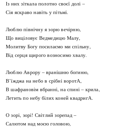
Із них зіткала полотно своєї долі –
Сія яскраво навіть у пітьмі.
Люблю північну я зорю вечірню,
Що виціловує Ведмедицю Малу,
Молитву Богу посилаємо ми спільну,
Від серця щирого возносимо хвалу.
Люблю Аврору – вранішню богиню,
В’їжджа на небо в срібні воротА,
В шафрановім вбранні, на спині – крила,
Летить по небу білих коней квадригА.
О зорі, зорі! Світлий зорепад –
Салютом над моєю головою,