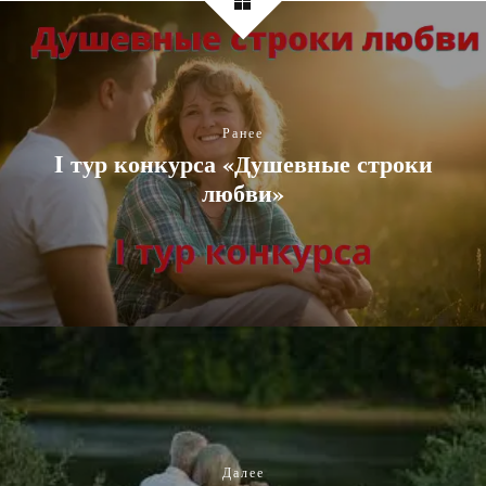
Ранее
I тур конкурса «Душевные строки
любви»
Далее