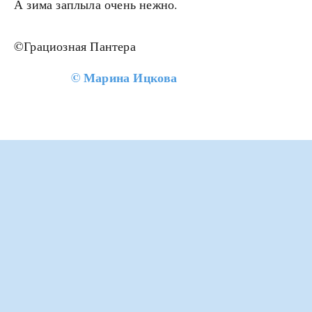
А зима заплыла очень нежно.
©️Грациозная Пантера
©
Марина Ицкова