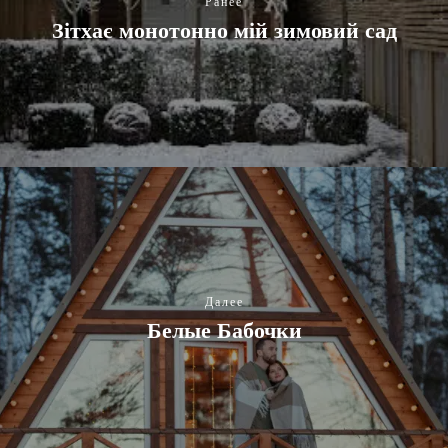
Ранее
Зітхає монотонно мій зимовий сад
Далее
Белые Бабочки