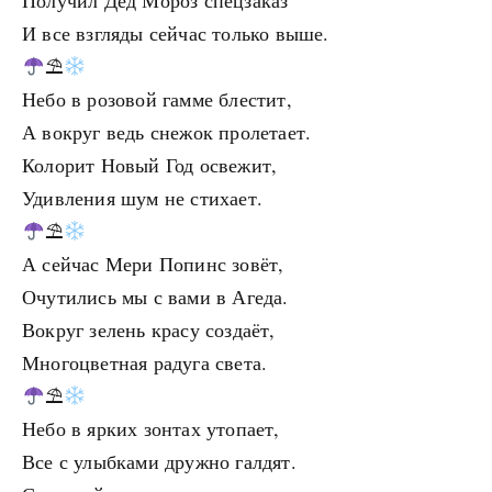
Получил Дед Мороз спецзаказ
И все взгляды сейчас только выше.
⛱
Небо в розовой гамме блестит,
А вокруг ведь снежок пролетает.
Колорит Новый Год освежит,
Удивления шум не стихает.
⛱
А сейчас Мери Попинс зовёт,
Очутились мы с вами в Агеда.
Вокруг зелень красу создаёт,
Многоцветная радуга света.
⛱
Небо в ярких зонтах утопает,
Все с улыбками дружно галдят.