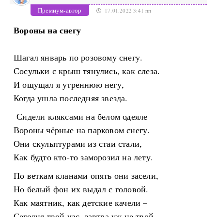
Премиум-автор
17.01.2022 3:41 пп
Вороны на снегу
Шагал январь по розовому снегу.
Сосульки с крыш тянулись, как слеза.
И ощущал я утреннюю негу,
Когда ушла последняя звезда.
Сидели кляксами на белом одеяле
Вороны чёрные на парковом снегу.
Они скульптурами из стаи стали,
Как будто кто-то заморозил на лету.
По веткам кланами опять они засели,
Но белый фон их выдал с головой.
Как маятник, как детские качели –
Сегодня твой час, завтра уж не твой.