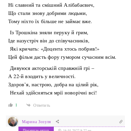
Ні славний та смішний Алібабаєвич,
Що стали знову добрими людьми,
Тому ніхто їх більше не займає вже.
Із Трошкіна зняли перуку й грим,
Іде назустріч він до співучасників,
Які кричать: «Доцента хтось побрив!»
Цей фільм дасть фору гумором сучасним всім.
Дивуюся акторській справжній грі –
А 22-й входить у величності.
Здоров’я, настрою, добра на цілий рік,
Нехай здійсняться мрії новорічні всі!
1
Ответить
Марина Зозуля
Премиум-автор
16.01.2022 8:22 пп