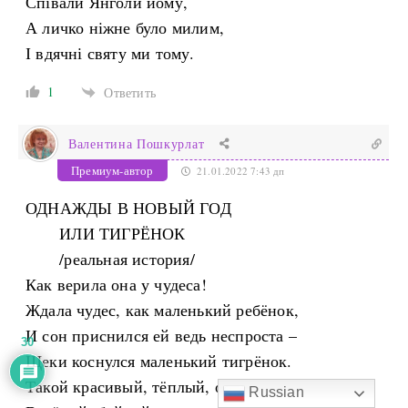
Співали Янголи йому,
А личко ніжне було милим,
І вдячні святу ми тому.
1
Ответить
Валентина Пошкурлат
Премиум-автор
21.01.2022 7:43 дп
ОДНАЖДЫ В НОВЫЙ ГОД
ИЛИ ТИГРЁНОК
/реальная история/
Как верила она у чудеса!
Ждала чудес, как маленький ребёнок,
И сон приснился ей ведь неспроста –
30
Щеки коснулся маленький тигрёнок.
Такой красивый, тёплый, озорной,
Russian