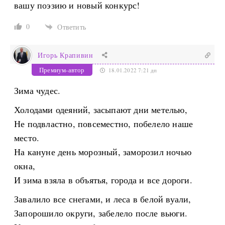
вашу поэзию и новый конкурс!
0
Ответить
Игорь Крапивин
Премиум-автор
18.01.2022 7:21 дп
Зима чудес.
Холодами одеяний, засыпают дни метелью,
Не подвластно, повсеместно, побелело наше
место.
На кануне день морозный, заморозил ночью
окна,
И зима взяла в объятья, города и все дороги.
Завалило все снегами, и леса в белой вуали,
Запорошило округи, забелело после вьюги.