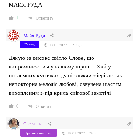
МАЙЯ РУДА
1
Ответить
Майя Руда
Гость
18.01.2022 11:50 дп
Дякую за високе світло Слова, що
випромінюється у вашому вірші …Хай у
потаємних куточках душі завжди зберігається
неповторна мелодія любові, озвучена щастям,
вихопленим з-під крила снігової заметілі
0
Ответить
Светлана
Премиум-автор
18.01.2022 7:26 пп