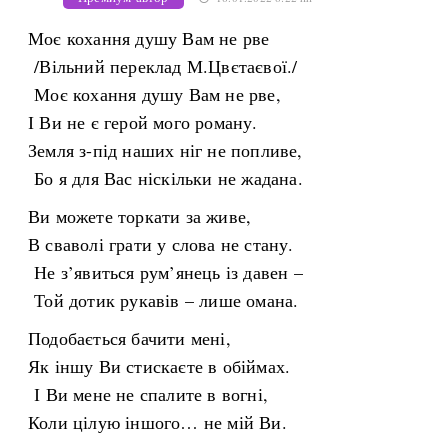
Моє кохання душу Вам не рве
/Вільний переклад М.Цвєтаєвої./
Моє кохання душу Вам не рве,
І Ви не є герой мого роману.
Земля з-під наших ніг не попливе,
Бо я для Вас ніскільки не жадана.
Ви можете торкати за живе,
В сваволі грати у слова не стану.
Не з’явиться рум’янець із давен –
Той дотик рукавів – лише омана.
Подобається бачити мені,
Як іншу Ви стискаєте в обіймах.
І Ви мене не спалите в вогні,
Коли цілую іншого… не мій Ви.