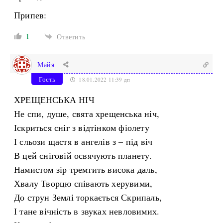
Припев:
1
Ответить
Майя
Гость
18.01.2022 11:39 дп
ХРЕЩЕНСЬКА НІЧ
Не спи, душе, свята хрещенська ніч,
Іскриться сніг з відтінком фіолету
І сльози щастя в ангелів з – під віч
В цей сніговій освячують планету.
Намистом зір тремтить висока даль,
Хвалу Творцю співають херувими,
До струн Землі торкається Скрипаль,
І тане вічність в звуках невловимих.