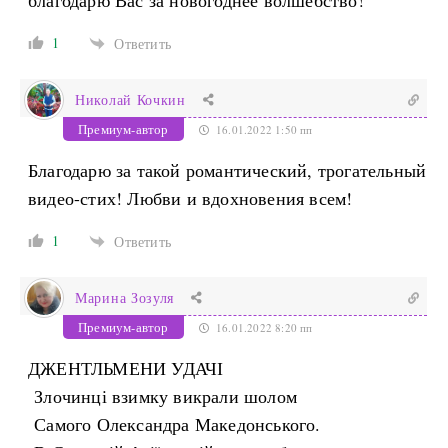
благодарю Вас за новогоднее волшебство!
1
Ответить
Николай Кочкин
Премиум-автор
16.01.2022 1:50 пп
Благодарю за такой романтический, трогательный
видео-стих! Любви и вдохновения всем!
1
Ответить
Марина Зозуля
Премиум-автор
16.01.2022 8:20 пп
ДЖЕНТЛЬМЕНИ УДАЧІ
Злочинці взимку викрали шолом
Самого Олександра Македонського.