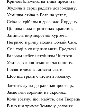
Крилом блаженства тиша пресвята,
Збудила в серці радість довгождану,
Усмішка сяйва в Бога на устах,
Стікала сріблом в дзеркало Йордану.
Цілюща сила в розсипах краплин,
Здійняла вир морозної хуртечі,
Незримо в річку входив Божий Син,
Як і тоді в священну мить Предтечі.
Бальзам небес нетлінням Чистоти,
Улився в кров земного часоплину.
І освятились в таїнстві світи,
Щоб від гріхів очистити людину.
Злетить душа до раю навпростець,
Засяє іній зоряний на скронях,
Коли збагну, що, мабуть, сам Творець
В цю ніч тримає Землю у долонях.