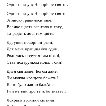
Одного разу в Новорічне свято…
Одного разу в Новорічне свято
Зі мною трапилось таке:
Велике щастя завітало в хату,
Та радість досі там цвіте.
Дарунки новорічні різні,
Для мене кращим був один,
Родились почуття там ніжні,
Став подарунком моїм… син!
Дитя святкове, Богом дане,
Чи можна кращого бажать?!
Воно було давно бажАне,
І чи не вам про те ж бо знать?!.
Яскраво вогники світили,