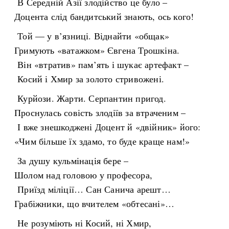
В Середній Азії злодійство це було –
Доцента слід бандитський знають, ось кого!
Той — у в’язниці. Віднайти «общак»
Гримують «ватажком» Євгена Трошкіна.
Він «втратив» пам’ять і шукає артефакт –
Косий і Хмир за золото стривожені.
Курйози. Жарти. Серпантин пригод.
Проснулась совість злодіїв за втраченим –
І вже знешкоджені Доцент й «двійник» його:
«Чим більше їх здамо, то буде краще нам!»
За душу кульмінація бере –
Шолом над головою у професора,
Приїзд міліції… Сан Санича арешт…
Грабіжники, що вчителем «обтесані»…
Не розуміють ні Косий, ні Хмир,