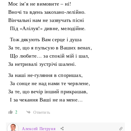
Моє ім’я не вимовите – ні!
Вночі та вдень закохано-лелійно.
Вінчальні нам не зазвучать пісні
Під «Алілуя!» дивне, мелодійне.
Тож дякують Вам серце і душа
За те, що я пульсую в Ваших венах,
Що любите… за спокій мій і шал,
За нетривалі зустрічі шалені.
За наші не-гуляння в споришах,
За сонце не над нами те червлене,
За те, що вечір інший прикрашав,
І за чекання Ваші не на мене…
2
Ответить
Алексей Петруня