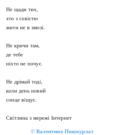
Не щади тих,
хто з совістю
жити не в змозі.
Не кричи там,
де тебе
ніхто не почує.
Не дрімай тоді,
коли день новий
сонце віщує.
Світлина з мережі Інтернет
©
Валентина Пошкурлат