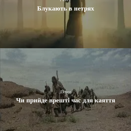
Блукають в нетрях
Далее
Чи прийде врешті час для каяття