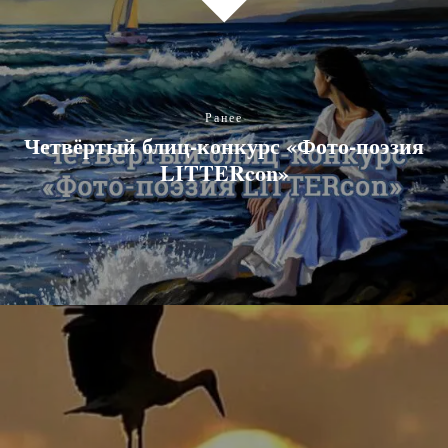
Ранее
Четвёртый блиц-конкурс «Фото-поэзия
LITTERcon»