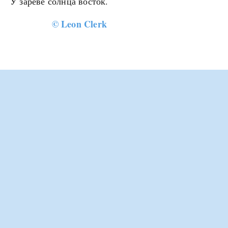
У зареве солнца восток.
©
Leon Clerk