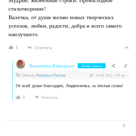
Мудрые, жизненные строки! Превосходное
стихотворение!
Валечка, от души желаю новых творческих
успехов, любви, радости, добра и всего самого
наилучшего.
1
Ответить
Валентина Пошкурлат
Автор записи
Ответ
Людмила Рубина
16.04.2021 1:34 пп
От всей души благодарю, Людмилочка, за теплые слова!
0
Ответить