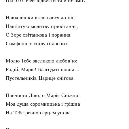
Ніхто б очей відвести та й не зміг.
Навколішки вклоняюся до ніг,
Нашіптую молитву привітання,
О Зоре світанкова і порання.
Симфонією співу голосних.
Молю Тебе звеликою любов’ю:
Радій, Маріє! Благодаті повна…
Пустельників Царице снігова.
Пречиста Діво, о Маріє Сніжна!
Моя душа соромницька і грішна
На Тебе ревно серцем упова.